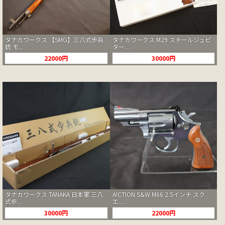
タナカワークス 【SMG】三八式歩兵
タナカワークス M29 スチールジュピ
銃 モ...
ター...
22000円
30000円
タナカワークス TANAKA 日本軍 三八
A!CTION S&W M66 2.5インチ スク
式歩...
エ...
30000円
22000円