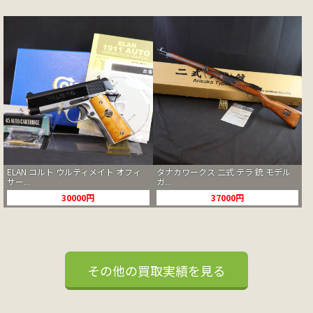
ELAN コルト ウルティメイト オフィ
タナカワークス 二式 テラ 銃 モデル
サー...
ガ...
30000円
37000円
その他の買取実績を見る