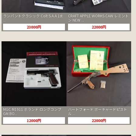
ランパントクラシック Colt S.A.A 1st
CRAFT APPLE WORKS CAW レミント
...
ン NEW ...
23000円
22000円
MGC M1911 ボランド ロングコンプ
ハートフォード ボーチャードピスト
GM BO...
ル ...
12000円
22000円