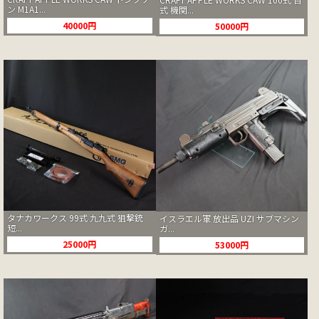
ン M1A1...
式 機関...
40000円
50000円
タナカワークス 99式 九九式 狙撃銃
イスラエル軍 放出品 UZI サブマシン
短...
ガ...
25000円
53000円