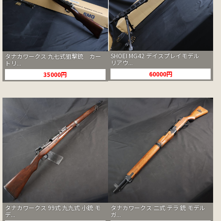
SHOEI MG42 デイスプレイモデル
タナカワークス 九七式狙撃銃 カー
リアウ...
トリ...
60000円
35000円
タナカワークス 99式 九九式 小銃 モ
タナカワークス 二式 テラ 銃 モデル
デ...
ガ...