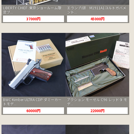
LIBERTY CHIEF .東京ショールーム限
エラン 六研 M1911A1コルトガバメ
定ブ...
ント...
37000円
45000円
BWC Kimber ULTRA CDP ダミーカー
アクション モーゼル C96 レッド９ モ
トモデ...
デ...
60000円
22000円