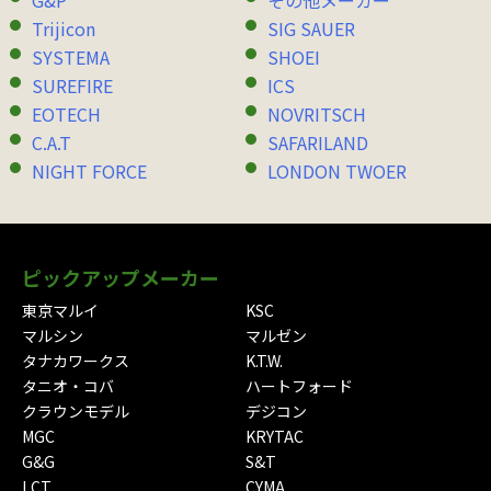
G&P
その他メーカー
Trijicon
SIG SAUER
SYSTEMA
SHOEI
SUREFIRE
ICS
EOTECH
NOVRITSCH
C.A.T
SAFARILAND
NIGHT FORCE
LONDON TWOER
ピックアップメーカー
東京マルイ
KSC
マルシン
マルゼン
タナカワークス
K.T.W.
タニオ・コバ
ハートフォード
クラウンモデル
デジコン
MGC
KRYTAC
G&G
S&T
LCT
CYMA