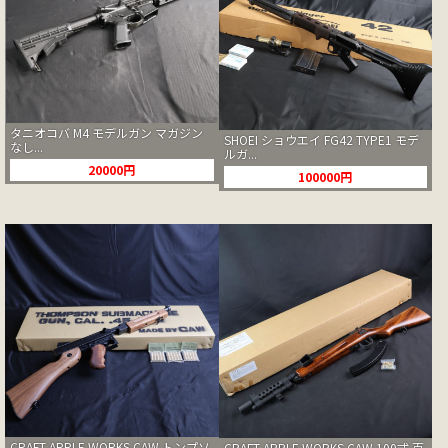
タニオコバ M4 モデルガン マガジン
SHOEI ショウエイ FG42 TYPE1 モデ
なし...
ルガ...
20000円
100000円
CRAFT APPLE WORKS CAW トンプソ
CRAFT APPLE WORKS CAW 100式 百