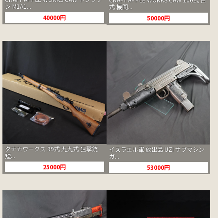
ン M1A1...
式 機関...
40000円
50000円
タナカワークス 99式 九九式 狙撃銃
イスラエル軍 放出品 UZI サブマシン
短...
ガ...
25000円
53000円