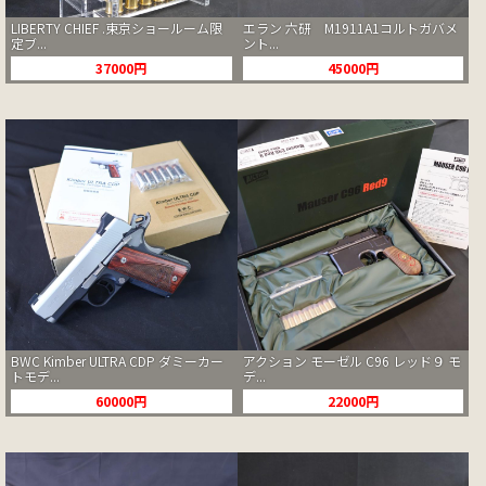
LIBERTY CHIEF .東京ショールーム限
エラン 六研 M1911A1コルトガバメ
定ブ...
ント...
37000円
45000円
BWC Kimber ULTRA CDP ダミーカー
アクション モーゼル C96 レッド９ モ
トモデ...
デ...
60000円
22000円