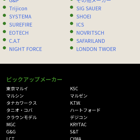
G&P
その他メーカー
Trijicon
SIG SAUER
SYSTEMA
SHOEI
SUREFIRE
ICS
EOTECH
NOVRITSCH
C.A.T
SAFARILAND
NIGHT FORCE
LONDON TWOER
ピックアップメーカー
東京マルイ
KSC
マルシン
マルゼン
タナカワークス
K.T.W.
タニオ・コバ
ハートフォード
クラウンモデル
デジコン
MGC
KRYTAC
G&G
S&T
LCT
CYMA