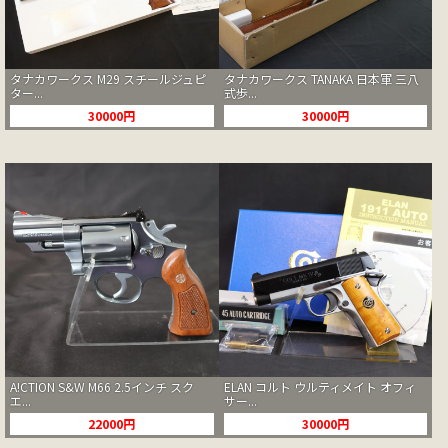
タナカワークス M29 スチールジュピ
タナカワークス TANAKA 日本軍 三八
ター...
式歩...
30000円
30000円
A!CTION S&W M66 2.5インチ スク
ELAN コルト ウルティメイト オフィ
エ...
サー...
22000円
30000円