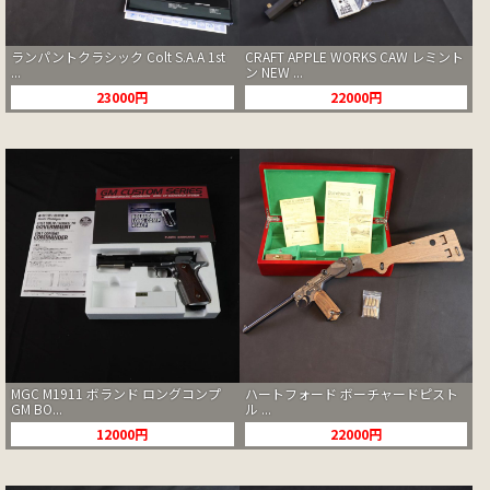
ランパントクラシック Colt S.A.A 1st
CRAFT APPLE WORKS CAW レミント
...
ン NEW ...
23000円
22000円
MGC M1911 ボランド ロングコンプ
ハートフォード ボーチャードピスト
GM BO...
ル ...
12000円
22000円