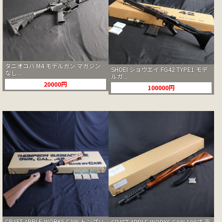
タニオコバ M4 モデルガン マガジン
SHOEI ショウエイ FG42 TYPE1 モデ
なし...
ルガ...
20000円
100000円
CRAFT APPLE WORKS CAW トンプソ
CRAFT APPLE WORKS CAW 100式 百