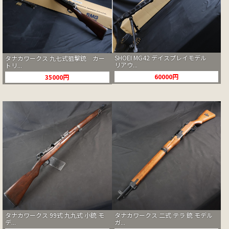
SHOEI MG42 デイスプレイモデル
タナカワークス 九七式狙撃銃 カー
リアウ...
トリ...
60000円
35000円
タナカワークス 99式 九九式 小銃 モ
タナカワークス 二式 テラ 銃 モデル
デ...
ガ...