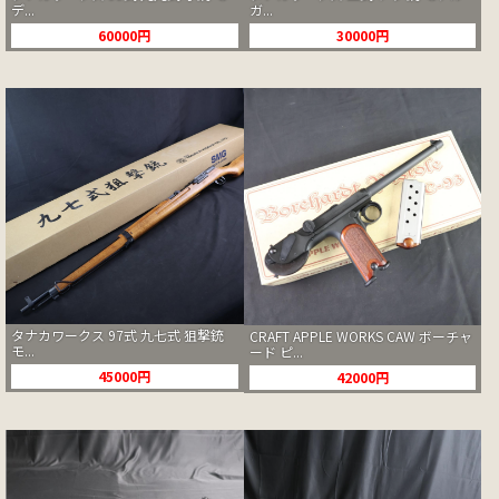
デ...
ガ...
60000円
30000円
タナカワークス 97式 九七式 狙撃銃
CRAFT APPLE WORKS CAW ボーチャ
モ...
ード ピ...
45000円
42000円