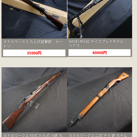
SHOEI MG42 デイスプレイモデル
タナカワークス 九七式狙撃銃 カー
リアウ...
トリ...
60000円
35000円
タナカワークス 99式 九九式 小銃 モ
タナカワークス 二式 テラ 銃 モデル