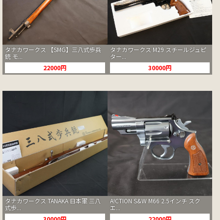
タナカワークス 【SMG】三八式歩兵
タナカワークス M29 スチールジュピ
銃 モ...
ター...
22000円
30000円
タナカワークス TANAKA 日本軍 三八
A!CTION S&W M66 2.5インチ スク
式歩...
エ...
30000円
22000円