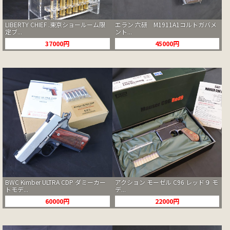
LIBERTY CHIEF .東京ショールーム限
エラン 六研 M1911A1コルトガバメ
定ブ...
ント...
37000円
45000円
BWC Kimber ULTRA CDP ダミーカー
アクション モーゼル C96 レッド９ モ
トモデ...
デ...
60000円
22000円