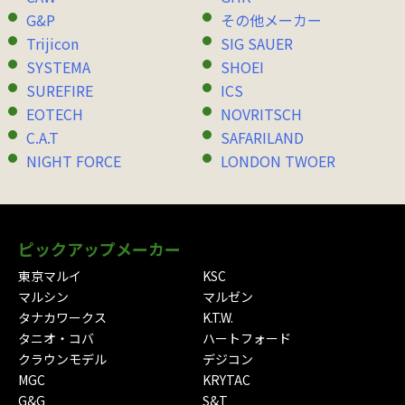
G&P
その他メーカー
Trijicon
SIG SAUER
SYSTEMA
SHOEI
SUREFIRE
ICS
EOTECH
NOVRITSCH
C.A.T
SAFARILAND
NIGHT FORCE
LONDON TWOER
ピックアップメーカー
東京マルイ
KSC
マルシン
マルゼン
タナカワークス
K.T.W.
タニオ・コバ
ハートフォード
クラウンモデル
デジコン
MGC
KRYTAC
G&G
S&T