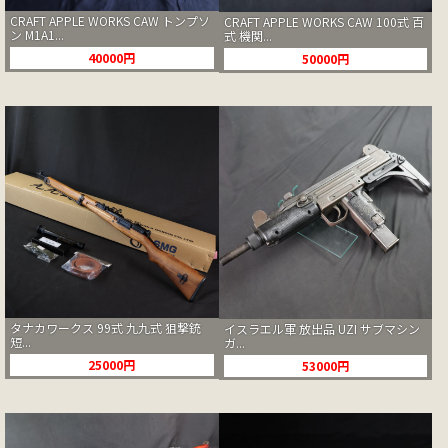
CRAFT APPLE WORKS CAW トンプソ
CRAFT APPLE WORKS CAW 100式 百
ン M1A1...
式 機関...
40000円
50000円
タナカワークス 99式 九九式 狙撃銃
イスラエル軍 放出品 UZI サブマシン
短...
ガ...
25000円
53000円