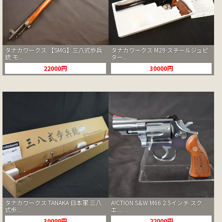
タナカワークス 【SMG】三八式歩兵
タナカワークス M29 スチールジュピ
銃 モ...
ター...
22000円
30000円
タナカワークス TANAKA 日本軍 三八
A!CTION S&W M66 2.5インチ スク
式歩...
エ...
30000円
22000円