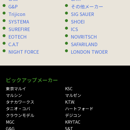
G&P
その他メーカー
Trijicon
SIG SAUER
SYSTEMA
SHOEI
SUREFIRE
ICS
EOTECH
NOVRITSCH
C.A.T
SAFARILAND
NIGHT FORCE
LONDON TWOER
ピックアップメーカー
東京マルイ
KSC
マルシン
マルゼン
タナカワークス
K.T.W.
タニオ・コバ
ハートフォード
クラウンモデル
デジコン
MGC
KRYTAC
G&G
S&T