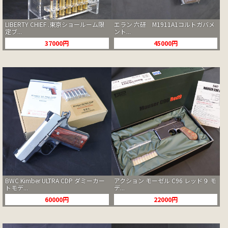
LIBERTY CHIEF .東京ショールーム限
エラン 六研 M1911A1コルトガバメ
定ブ...
ント...
37000円
45000円
BWC Kimber ULTRA CDP ダミーカー
アクション モーゼル C96 レッド９ モ
トモデ...
デ...
60000円
22000円