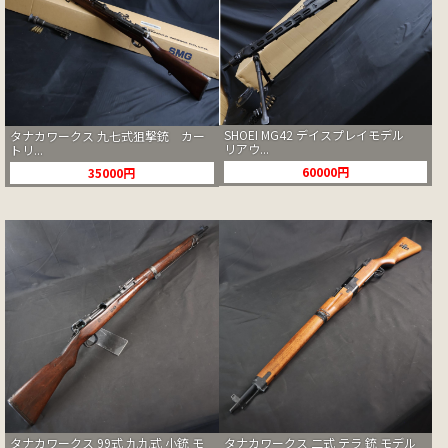
SHOEI MG42 デイスプレイモデル
タナカワークス 九七式狙撃銃 カー
リアウ...
トリ...
60000円
35000円
タナカワークス 99式 九九式 小銃 モ
タナカワークス 二式 テラ 銃 モデル