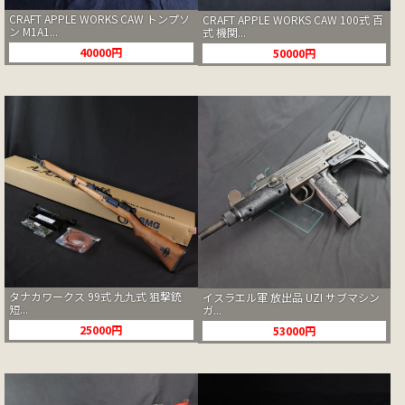
CRAFT APPLE WORKS CAW トンプソ
CRAFT APPLE WORKS CAW 100式 百
ン M1A1...
式 機関...
40000円
50000円
タナカワークス 99式 九九式 狙撃銃
イスラエル軍 放出品 UZI サブマシン
短...
ガ...
25000円
53000円