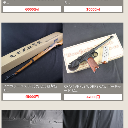
デ...
ガ...
60000円
30000円
タナカワークス 97式 九七式 狙撃銃
CRAFT APPLE WORKS CAW ボーチャ
モ...
ード ピ...
45000円
42000円