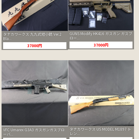
GUNS Modify HK416 ガスガン ガスブ
タナカワークス 九九式短小銃 Ver.2
ロー...
Bla...
37000円
37000円
タナカワークス US MODEL M1897 ト
VFC Umarex G3A3 ガスガンガスブロ
レン...
ーバ...