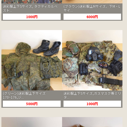
迷彩服上下Sサイズ, タクティカルベ
(ブラウン)迷彩服上Mサイズ、下M・L
スト...
サイ...
1000円
6000円
(グリーン)迷彩服上下サイズ
迷彩服上下Sサイズ,ガスマスク等ミリ
170~176,ジ...
タ...
5000円
1000円