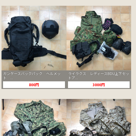
ガンケースバックパック ヘルメッ
ライラクス レディースBDU上下セッ
ト ...
トア...
800円
3000円