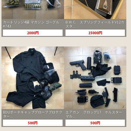
カートリッジ4袋 マガジン ゴーグル
B.W.C. スプリングフィールドV12カ
#743
スタ...
2000円
15000円
BDUポーチキャップグローブプロテク
エアガン グロッグ17 ホルスター
ター...
マル...
500円
500円