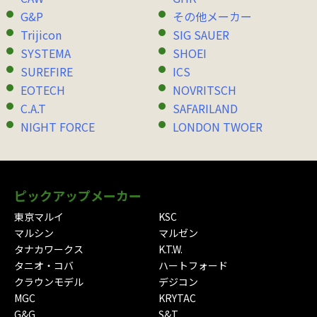
G&P
その他メーカー
Trijicon
SIG SAUER
SYSTEMA
SHOEI
SUREFIRE
ICS
EOTECH
NOVRITSCH
C.A.T
SAFARILAND
NIGHT FORCE
LONDON TWOER
ピックアップメーカー
東京マルイ
KSC
マルシン
マルゼン
タナカワークス
K.T.W.
タニオ・コバ
ハートフォード
クラウンモデル
デジコン
MGC
KRYTAC
G&G
S&T