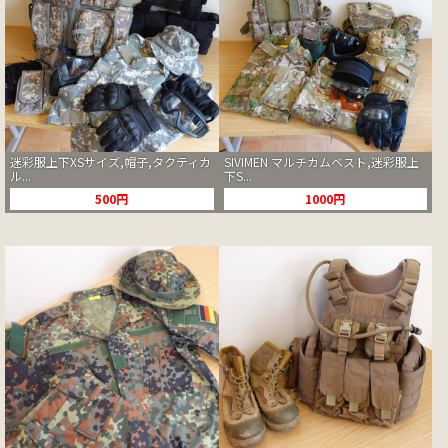
迷彩服上下XSサイズ,帽子,タクティカ
SIVIMEN マルチカムベスト,迷彩服上
ル...
下S...
500円
1000円