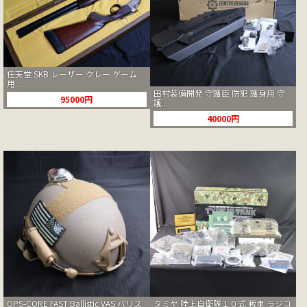
任天堂 SKB レーザー クレー ゲーム
用 ...
田村装備開発 守護臣 防犯 護身用 守
95000円
護...
40000円
タミヤ 陸上自衛隊１０式 戦車 ラジコ
OPS-CORE FAST Ballistic VAS バリス