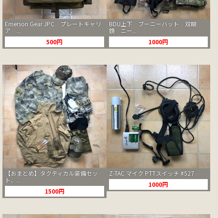
Emerson Gear JPC プレートキャリ
BDU上下 ブーニーハット 双眼
ア ...
鏡 ニー...
500円
1000円
【おまとめ】タクティカル装備セッ
Z-TAC マイク PTTスイッチ #527
ト、...
1000円
1500円