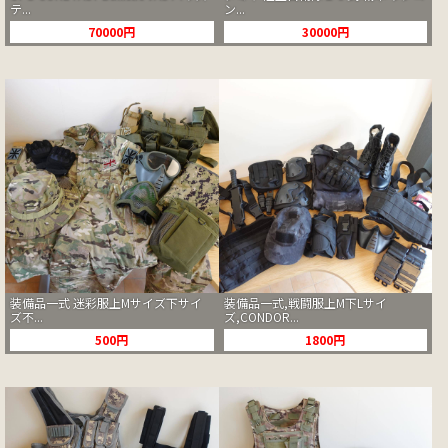
ン...
テ...
30000円
70000円
装備品一式 迷彩服上Mサイズ下サイ
装備品一式,戦闘服上M下Lサイ
ズ不...
ズ,CONDOR...
500円
1800円