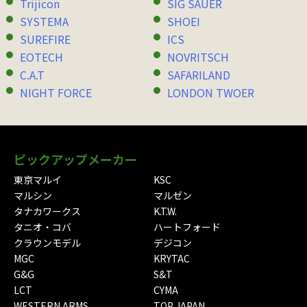
Trijicon
SIG SAUER
SYSTEMA
SHOEI
SUREFIRE
ICS
EOTECH
NOVRITSCH
C.A.T
SAFARILAND
NIGHT FORCE
LONDON TWOER
ピックアップメーカー
東京マルイ
KSC
マルシン
マルゼン
タナカワークス
K.T.W.
タニオ・コバ
ハートフォード
クラウンモデル
デジコン
MGC
KRYTAC
G&G
S&T
LCT
CYMA
WESTERN ARMS
TOP JAPAN