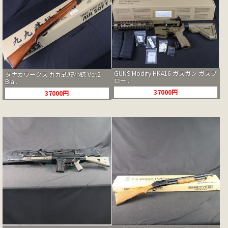
GUNS Modify HK416 ガスガン ガスブ
タナカワークス 九九式短小銃 Ver.2
ロー...
Bla...
37000円
37000円