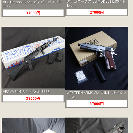
タナカワークス US MODEL M1897 ト
VFC Umarex G3A3 ガスガンガスブロ
レン...
ーバ...
27000円
37000円
VFC AV74M ガスガン #13993
WESTERN ARMS WA コルト ガバメン
ト ス...
37000円
37000円