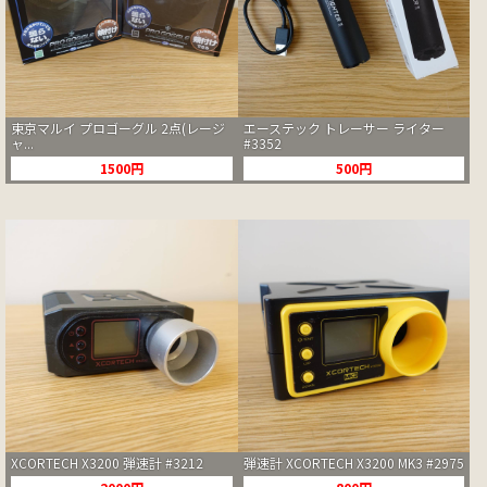
東京マルイ プロゴーグル 2点(レージ
エーステック トレーサー ライター
ャ...
#3352
1500円
500円
XCORTECH X3200 弾速計 #3212
弾速計 XCORTECH X3200 MK3 #2975