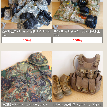
迷彩服上下XSサイズ,帽子,タクティカ
SIVIMEN マルチカムベスト,迷彩服上
ル...
下S...
500円
1000円
迷彩服上下Sサイズ, タクティカルベ
(ブラウン)迷彩服上Mサイズ、下M・L