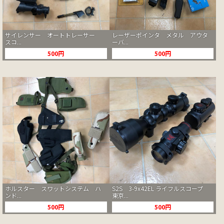
サイレンサー オートトレーサー
レーザーポインタ メタル アウタ
スコ...
ーバ...
500円
500円
ホルスター スワットシステム ハ
S2S 3-9x42EL ライフルスコープ
ンド...
東京...
500円
500円