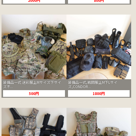
2000円
800円
装備品一式 迷彩服上Mサイズ下サイ
装備品一式,戦闘服上M下Lサイ
ズ不...
ズ,CONDOR...
500円
1800円