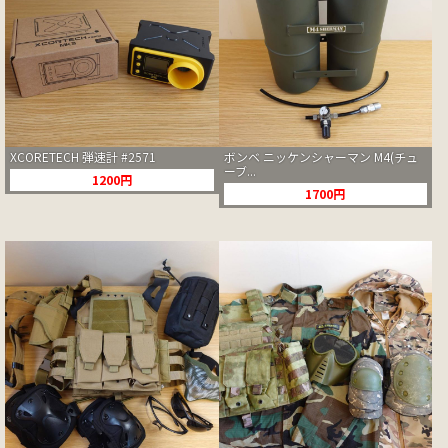
XCORETECH 弾速計 #2571
ボンベ ニッケンシャーマン M4(チュ
ーブ...
1200円
1700円