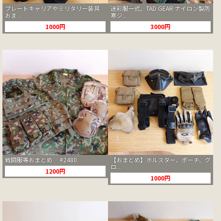
プレートキャリアやミリタリー装具
迷彩服一式、TAD GEAR ナイロン製防
おま...
寒ジ...
1000円
3000円
戦闘服等おまとめ #2480
【おまとめ】ホルスター、ポーチ、グ
ロ...
1200円
1000円