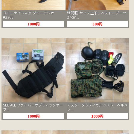
ダミーナイフ４点 ダミーラジオ
戦闘服Lサイズ上下、ベスト、ブーツ
#2368
27cm...
1000円
500円
SEE ALL ファイバーオプティックオー
マスク タクティカルベスト ヘルメ
プ...
ッ...
1000円
1000円