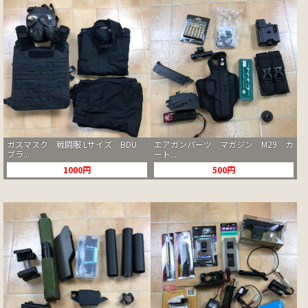
ガスマスク 戦闘服 Lサイズ BDU
エアガンパーツ マガジン M29 カ
ブラ...
ート...
1000円
500円