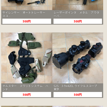
サイレンサー オートトレーサー
レーザーポインタ メタル アウタ
スコ...
ーバ...
500円
500円
ホルスター スワットシステム ハ
S2S 3-9x42EL ライフルスコープ
ンド...
東京...
500円
500円