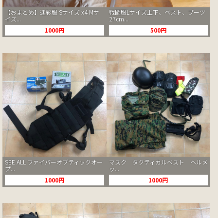
【おまとめ】迷彩服 Sサイズ x4 Mサ
戦闘服Lサイズ上下、ベスト、ブーツ
イズ...
27cm...
1000円
500円
SEE ALL ファイバーオプティックオー
マスク タクティカルベスト ヘルメ
プ...
ッ...
1000円
1000円