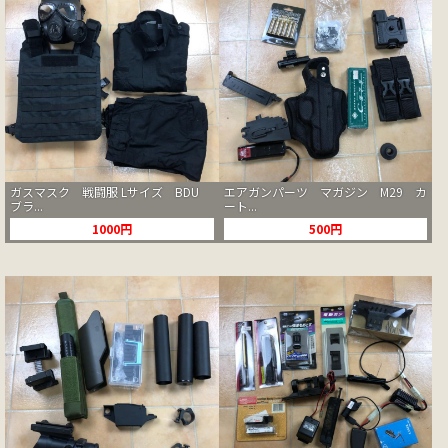
ガスマスク 戦闘服 Lサイズ BDU
エアガンパーツ マガジン M29 カ
ブラ...
ート...
1000円
500円