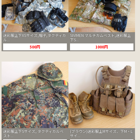
迷彩服上下XSサイズ,帽子,タクティカ
SIVIMEN マルチカムベスト,迷彩服上
ル...
下S...
500円
1000円
迷彩服上下Sサイズ, タクティカルベ
(ブラウン)迷彩服上Mサイズ、下M・L
スト...
サイ...