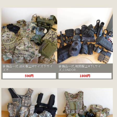
装備品一式 迷彩服上Mサイズ下サイ
装備品一式,戦闘服上M下Lサイ
ズ不...
ズ,CONDOR...
500円
1800円