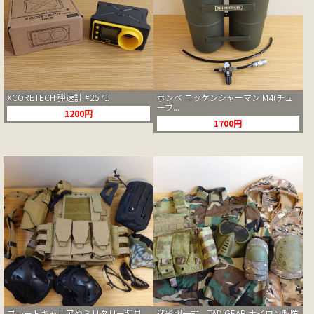
XCORETECH 弾速計 #2571
ボンベ ニッケンシャーマン M4(チュ
ーブ...
1200円
1700円
プレートキャリアやミリタリー装具
迷彩服一式、TAD GEAR ナイロン製防