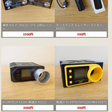
東京マルイ プロゴーグル 2点(レージ
エーステック トレーサー ライター
ャ...
#3352
1500円
500円
XCORTECH X3200 弾速計 #3212
弾速計 XCORTECH X3200 MK3 #2975
2000円
800円