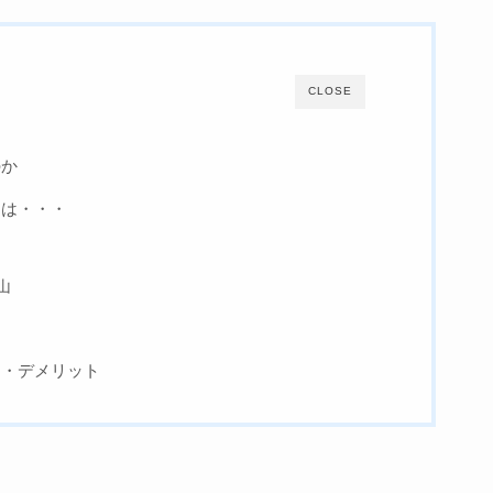
CLOSE
のか
には・・・
ド
山
ト・デメリット