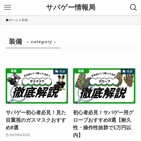
サバゲー情報局
ホーム
装備
装備
– category –
装備
装備
サバゲー初心者必見！見た
初心者必見！サバゲー用グ
目重視のガスマスクおすす
ローブおすすめ8選【耐久
め8選
性・操作性抜群で1万円以
内】
2025年4月1日