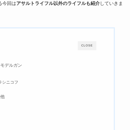
る今回は
アサルトライフル以外のライフルも紹介
していきま
CLOSE
のモデルガン
カラシニコフ
の他