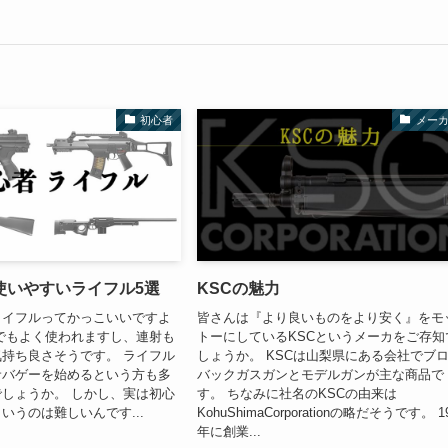
初心者
メー
使いやすいライフル5選
KSCの魅力
ライフルってかっこいいですよ
皆さんは『より良いものをより安く』をモ
でもよく使われますし、連射も
トーにしているKSCというメーカをご存知
持ち良さそうです。 ライフル
しょうか。 KSCは山梨県にある会社でブ
サバゲーを始めるという方も多
バックガスガンとモデルガンが主な商品で
しょうか。 しかし、実は初心
す。 ちなみに社名のKSCの由来は
いうのは難しいんです...
KohuShimaCorporationの略だそうです。 1
年に創業...