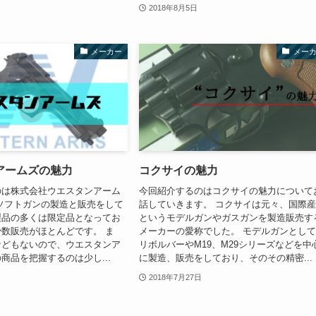
2018年8月5日
メーカー
メー
アームズの魅力
コクサイの魅力
のは株式会社ウエスタンアーム
今回紹介するのはコクサイの魅力について
ソフトガンの製造と販売をして
話していきます。 コクサイは元々、国際
製品の多くは限定品となってお
というモデルガンやガスガンを製造販売す
数販売がほとんどです。 ま
メーカーの愛称でした。 モデルガンとし
などもないので、ウエスタンア
リボルバーやM19、M29シリーズなどを中
商品を把握するのは少し...
に製造、販売をしており、そのその精密...
2018年7月27日