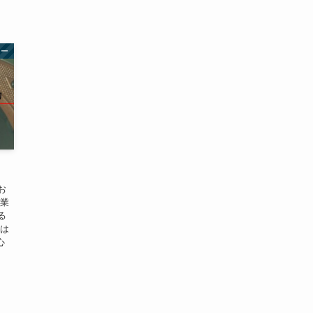
カー
お
産業
る
ては
心