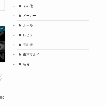
その他
メーカー
ルール
カー
レビュー
初心者
東京マルイ
装備
ッ
で
ロー
969