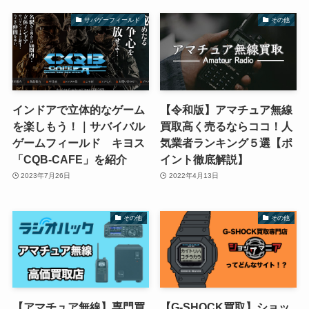
サバゲーフィールド
その他
インドアで立体的なゲーム
【令和版】アマチュア無線
を楽しもう！｜サバイバル
買取高く売るならココ！人
ゲームフィールド キヨス
気業者ランキング５選【ポ
「CQB-CAFE」を紹介
イント徹底解説】
2023年7月26日
2022年4月13日
その他
その他
【アマチュア無線】専門買
【G-SHOCK買取】ショッ