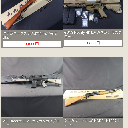
GUNS Modify HK416 ガスガン ガスブ
タナカワークス 九九式短小銃 Ver.2
ロー...
Bla...
37000円
37000円
タナカワークス US MODEL M1897 ト
VFC Umarex G3A3 ガスガンガスブロ
レン...
ーバ...