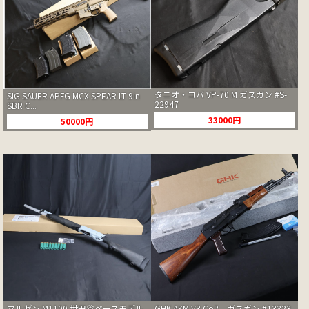
タニオ・コバ VP-70 M ガスガン #S-
SIG SAUER APFG MCX SPEAR LT 9in
22947
SBR C...
33000円
50000円
GHK AKM V3 Co2 ガスガン #13323
マルゼン M1100 世田谷ベースモデル