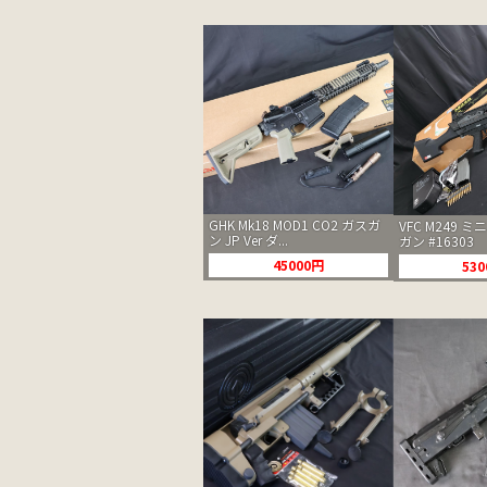
GHK Mk18 MOD1 CO2 ガスガ
VFC M249 ミニ
ン JP Ver ダ...
ガン #16303
45000円
53