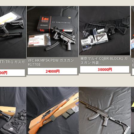
東京マルイ CQBR BLOCK1 ガ
VFC HK MP5K PDW ガスガン
 TTI TR-1 ガスガ
スガン 外装...
#17708
30000円
24000円
000円