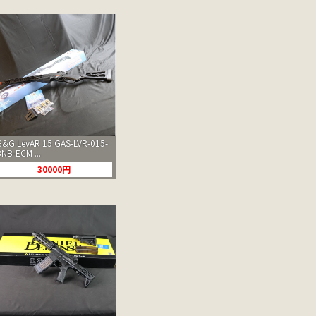
G&G LevAR 15 GAS-LVR-015-
BNB-ECM ...
30000円