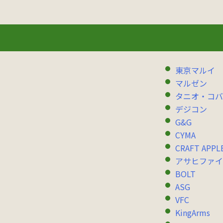
東京マルイ
マルゼン
タニオ・コバ
デジコン
G&G
CYMA
CRAFT APPL
アサヒファイ
BOLT
ASG
VFC
KingArms