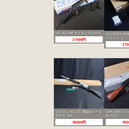
VFC AV74M ガスガン #13993
WESTERN AR
バメント ス...
37000円
37
GHK AKM V3
マルゼン M1100 世田谷ベース
#13323
モデル SEA...
45
45000円