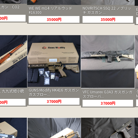
ガスガン CO2
WE WE m14 リアルウッド
NOVRITSCH SSQ 22 ノブリッ
#16300
チ ガスガン ...
D
000円
35000円
35000円
GUNS Modify HK416 ガスガン
 九九式短小銃
VFC Umarex G3A3 ガスガンガ
ガスブロー...
スブローバ...
37000円
000円
37000円