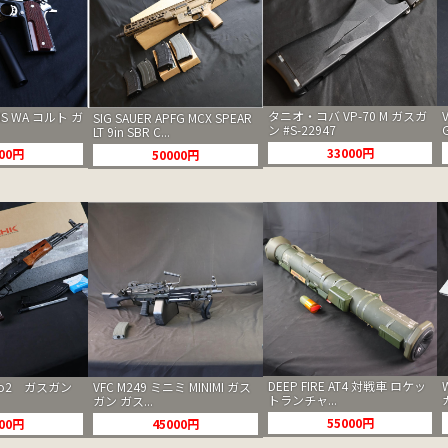
タニオ・コバ VP-70 M ガスガ
MS WA コルト ガ
SIG SAUER APFG MCX SPEAR
ン #S-22947
LT 9in SBR C...
33000円
000円
50000円
DEEP FIRE AT4 対戦車 ロケッ
 Co2 ガスガン
VFC M249 ミニミ MINIMI ガス
トランチャ...
ガン ガス...
55000円
000円
45000円