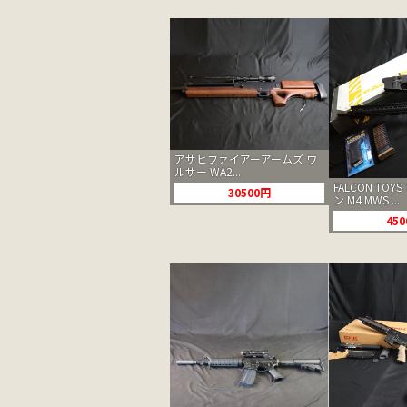
アサヒファイアーアームズ ワ
ルサー WA2...
FALCON TOYS
30500円
ン M4 MWS ...
45