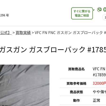
すぐに繋がる
296 号
電話ご相談
【公式】
>
買取実績
>
VFC FN FNC ガスガン ガスブローバック #
FNC ガスガン ガスブローバック #17
VFC 
買取商品名
#17859
32000
買取参考価格
やや傷
商品状態
正常
動作