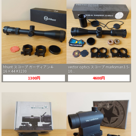
hhunt スコープ ガーディアン4-
vector optics スコープ marksman3.5-
16×44 #3230
10...
1300円
4600円