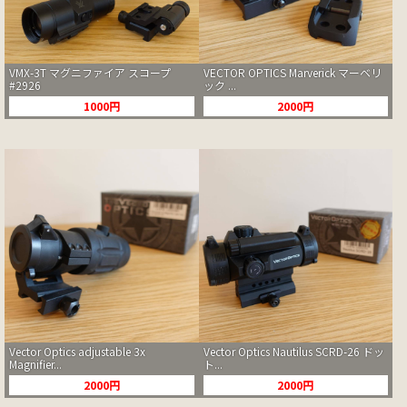
VMX-3T マグニファイア スコープ
VECTOR OPTICS Marverick マーベリ
#2926
ック ...
1000円
2000円
Vector Optics adjustable 3x
Vector Optics Nautilus SCRD-26 ドッ
Magnifier...
ト...
2000円
2000円