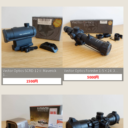
Vector Optics SCRD-12Ⅱ Maverick
Vector Optics Forester 1-5×24 ス...
1...
5000円
1500円