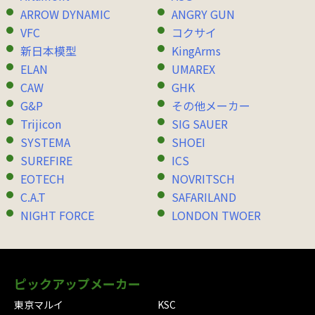
ARROW DYNAMIC
ANGRY GUN
VFC
コクサイ
新日本模型
KingArms
ELAN
UMAREX
CAW
GHK
G&P
その他メーカー
Trijicon
SIG SAUER
SYSTEMA
SHOEI
SUREFIRE
ICS
EOTECH
NOVRITSCH
C.A.T
SAFARILAND
NIGHT FORCE
LONDON TWOER
ピックアップメーカー
東京マルイ
KSC