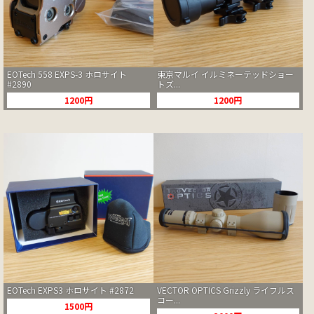
EOTech 558 EXPS-3 ホロサイト
東京マルイ イルミネーテッドショー
#2890
トズ...
1200円
1200円
EOTech EXPS3 ホロサイト #2872
VECTOR OPTICS Grizzly ライフルス
コー...
1500円