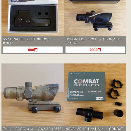
552 GRAPHIC SIGHT ホロサイト
HYUGA（ヒューガ）ライフルスコー
#2827
プ NTR...
800円
2000円
Trijicon ACOG スコープ 4×32 #2673
NOVEL ARMS ドットサイト COMBAT