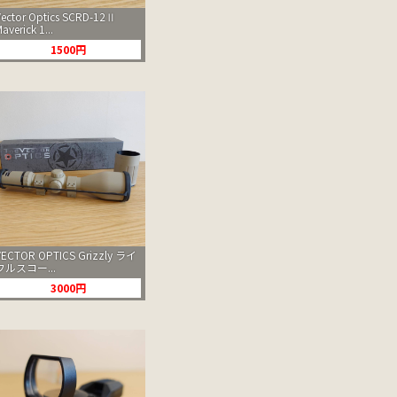
Vector Optics SCRD-12Ⅱ
averick 1...
1500円
VECTOR OPTICS Grizzly ライ
フルスコー...
3000円