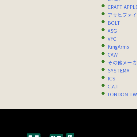
CRAFT APPL
アサヒファイ
BOLT
ASG
VFC
KingArms
CAW
その他メーカ
SYSTEMA
ICS
C.A.T
LONDON TW