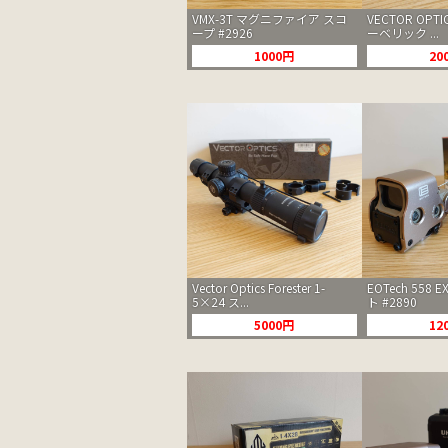
VMX-3T マグニファイア スコ
VECTOR OPTIC
ープ #2926
ーベリック ...
1000円
20
Vector Optics Forester 1-
EOTech 558 
5×24 ス...
ト #2890
5000円
12