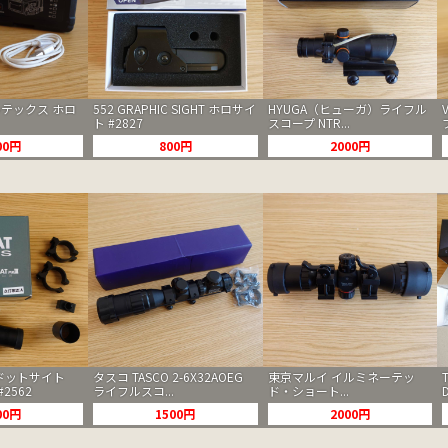
ボルテックス ホロ
552 GRAPHIC SIGHT ホロサイ
HYUGA（ヒューガ）ライフル
ト #2827
スコープ NTR...
00円
800円
2000円
S ドットサイト
タスコ TASCO 2-6X32AOEG
東京マルイ イルミネーテッ
#2562
ライフルスコ...
ド・ショート...
00円
1500円
2000円