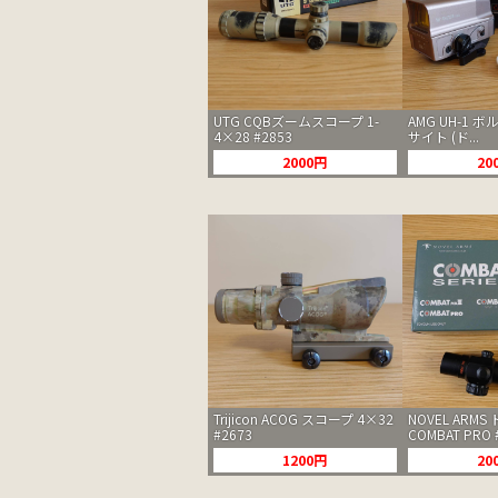
UTG CQBズームスコープ 1-
AMG UH-1 
4×28 #2853
サイト (ド...
2000円
20
Trijicon ACOG スコープ 4×32
NOVEL ARM
#2673
COMBAT PRO 
1200円
20