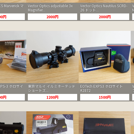
S Marverick マ
Vector Optics adjustable 3x
Vector Optics Nautilus SCRD-
Magnifier...
26 ドット...
M
00円
2000円
2000円
EXPS-3 ホロサイ
東京マルイ イルミネーテッド
EOTech EXPS3 ホロサイト
ショートズ...
#2872
00円
1200円
1500円