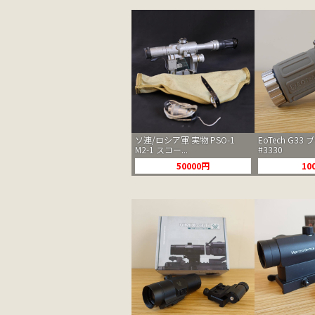
ソ連/ロシア軍 実物 PSO-1
EoTech G33
M2-1 スコー...
#3330
50000円
10