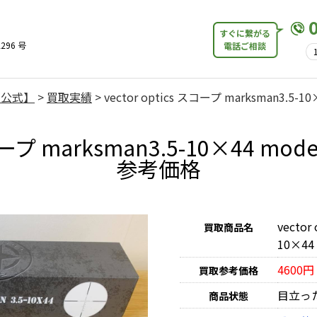
すぐに繋がる
296 号
電話ご相談
【公式】
>
買取実績
>
vector optics スコープ marksman3.5-10
コープ marksman3.5-10×44 mode
参考価格
vector
買取商品名
10×44 
4600円
買取参考価格
目立っ
商品状態