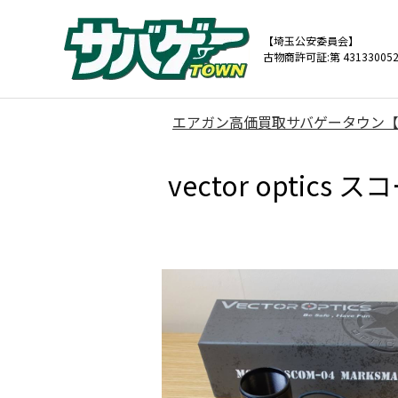
【埼玉公安委員会】
古物商許可証:第 431330052
エアガン高価買取サバゲータウン
vector optics ス