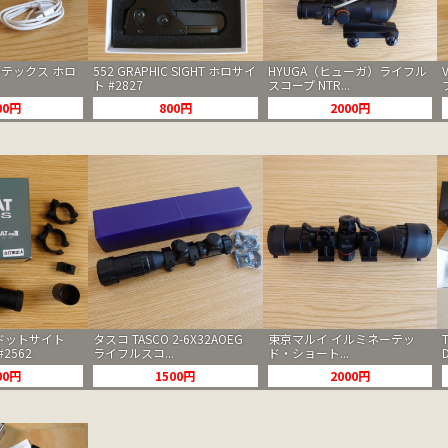
ボルテックス ホロ
552 GRAPHIC SIGHT ホロサイ
HYUGA（ヒューガ）ライフル
ト #2827
スコープ NTR...
00円
800円
2000円
S ドットサイト
タスコ TASCO 2-6X32AOEG
東京マルイ イルミネーテッ
#2562
ライフルスコ...
ド・ショート...
00円
1500円
2000円