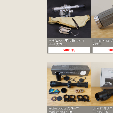
ソ連/ロシア軍 実物 PSO-1
EoTech G33
M2-1 スコー...
#3330
50000円
10
vector optics スコープ
VMX-3T マ
marksman3.5-10...
ープ #2926