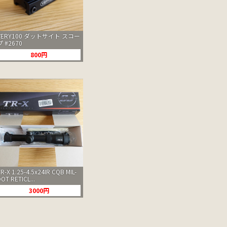
VERY100 ダットサイト スコー
プ #2670
800円
TR-X 1.25-4.5x24IR CQB MIL-
DOT RETICL...
3000円