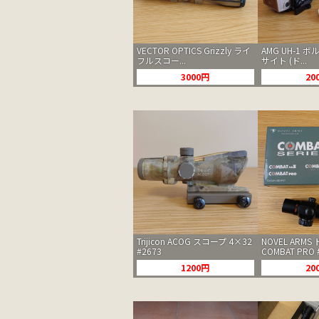
VECTOR OPTICS Grizzly ライ
AMG UH-1 
フルスコー...
サイト (ド...
3000円
20
Trijicon ACOG スコープ 4×32
NOVEL ARM
#2673
COMBAT PRO 
1200円
20