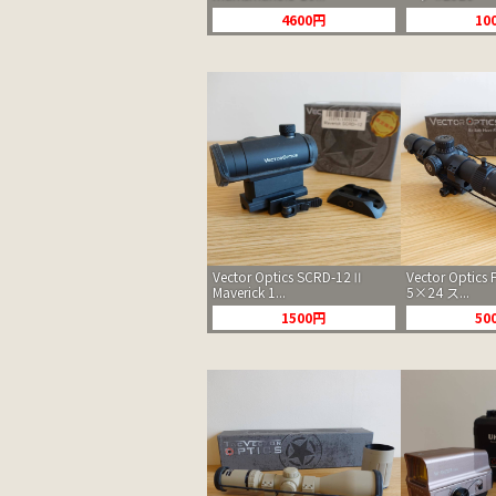
4600円
10
Vector Optics SCRD-12Ⅱ
Vector Optics F
Maverick 1...
5×24 ス...
1500円
50