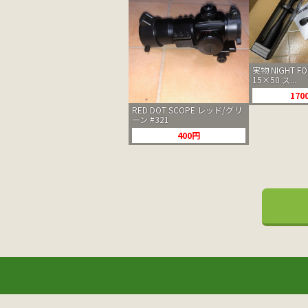
実物 NIGHT FOR
15×50 ス...
170
RED DOT SCOPE レッド/グリ
ーン #321
400円