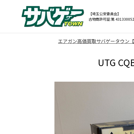
【埼玉公安委員会】
古物商許可証:第 431330052
エアガン高価買取サバゲータウン
UTG C