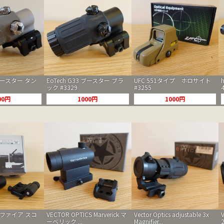
 ブースター タン
EoTech G33 ブースター ブラ
UFC 551タイプ ホロサイト
ック #3329
#3255
00円
1000円
1000円
グニファイア スコ
VECTOR OPTICS Marverick マ
Vector Optics adjustable 3x
ーベリック ...
Magnifier...