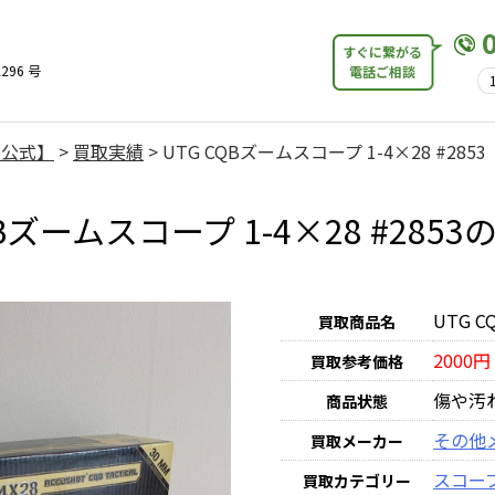
すぐに繋がる
296 号
電話ご相談
【公式】
>
買取実績
>
UTG CQBズームスコープ 1-4×28 #2853
QBズームスコープ 1-4×28 #285
UTG C
買取商品名
2000円
買取参考価格
傷や汚
商品状態
その他
買取メーカー
スコー
買取カテゴリー