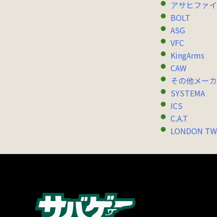
アサヒファイ
BOLT
ASG
VFC
KingArms
CAW
その他メーカ
SYSTEMA
ICS
C.A.T
LONDON TW