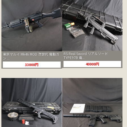
RS Real Sword リアルソード
東京マルイ Mk46 MOD 次世代 電動ガ
TYPE97B 電...
ン ...
40000円
33000円