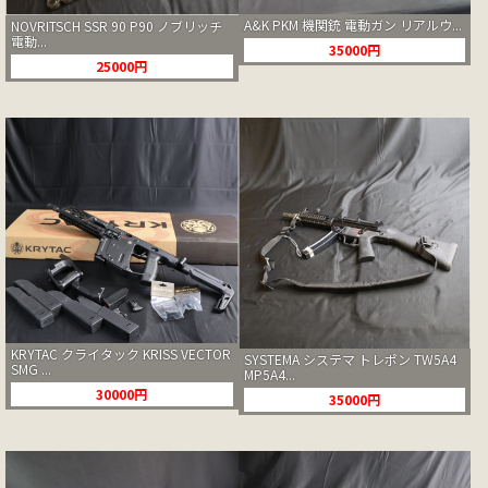
A&K PKM 機関銃 電動ガン リアルウ...
NOVRITSCH SSR 90 P90 ノブリッチ
電動...
35000円
25000円
KRYTAC クライタック KRISS VECTOR
SYSTEMA システマ トレポン TW5A4
SMG ...
MP5A4...
30000円
35000円