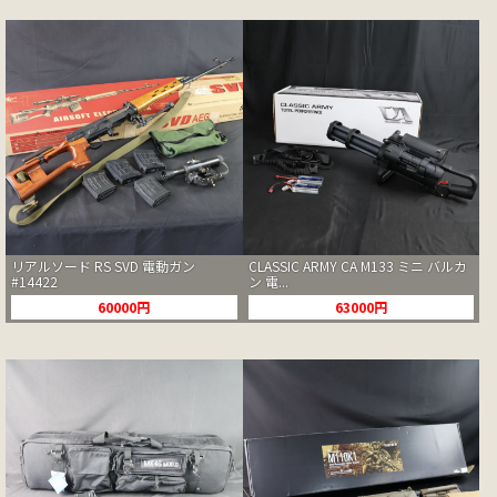
リアルソード RS SVD 電動ガン
CLASSIC ARMY CA M133 ミニ バルカ
#14422
ン 電...
60000円
63000円