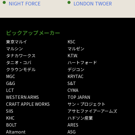
NIGHT FORCE
LONDON TWOER
ピックアップメーカー
東京マルイ
KSC
マルシン
マルゼン
タナカワークス
K.T.W.
タニオ・コバ
ハートフォード
クラウンモデル
デジコン
MGC
KRYTAC
G&G
S&T
LCT
CYMA
WESTERN ARMS
TOP JAPAN
CRAFT APPLE WORKS
サン・プロジェクト
SIIS
アサヒファイアーアームズ
KHC
ハドソン産業
BOLT
ARES
Altamont
ASG