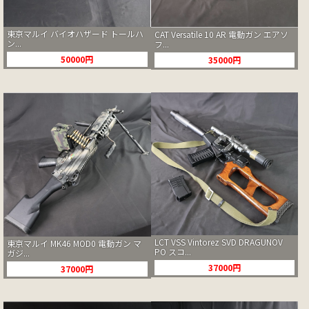
東京マルイ バイオハザード トールハ
CAT Versatile 10 AR 電動ガン エアソ
ン...
フ...
50000円
35000円
LCT VSS Vintorez SVD DRAGUNOV
東京マルイ MK46 MOD0 電動ガン マ
PO スコ...
ガジ...
37000円
37000円