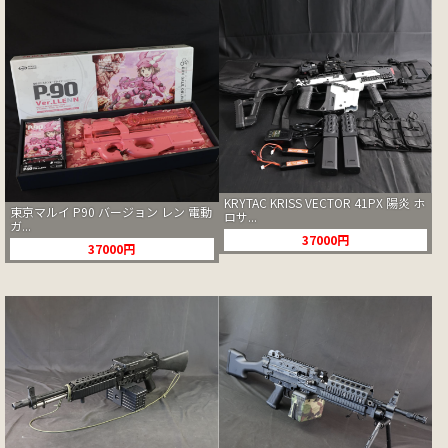
KRYTAC KRISS VECTOR 41PX 陽炎 ホ
東京マルイ P90 バージョン レン 電動
ロサ...
ガ...
37000円
37000円