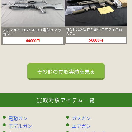
VFC M110K1 内外部下スマタイズ品
東京マルイ MK46 MOD 0 電動ガン 予
ガス...
備マ...
50000円
60000円
その他の買取実績を見る
買取対象アイテム一覧
電動ガン
ガスガン
モデルガン
エアガン