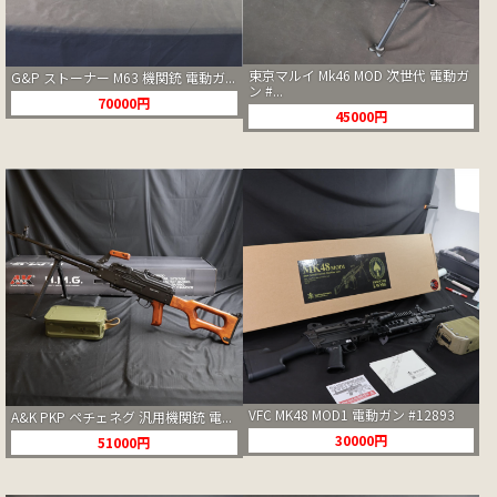
東京マルイ Mk46 MOD 次世代 電動ガ
G&P ストーナー M63 機関銃 電動ガ...
ン #...
70000円
45000円
VFC MK48 MOD1 電動ガン #12893
A&K PKP ペチェネグ 汎用機関銃 電...
30000円
51000円