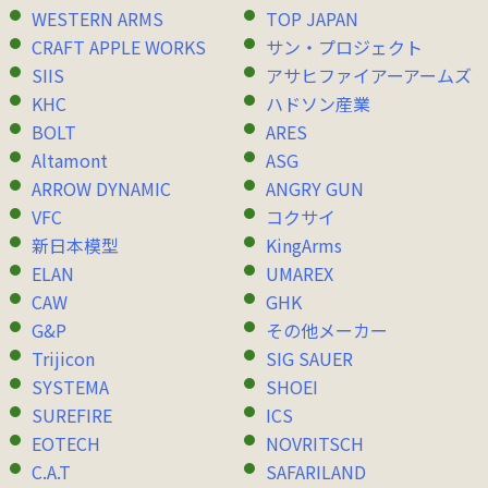
WESTERN ARMS
TOP JAPAN
CRAFT APPLE WORKS
サン・プロジェクト
SIIS
アサヒファイアーアームズ
KHC
ハドソン産業
BOLT
ARES
Altamont
ASG
ARROW DYNAMIC
ANGRY GUN
VFC
コクサイ
新日本模型
KingArms
ELAN
UMAREX
CAW
GHK
G&P
その他メーカー
Trijicon
SIG SAUER
SYSTEMA
SHOEI
SUREFIRE
ICS
EOTECH
NOVRITSCH
C.A.T
SAFARILAND