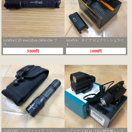
surefire E2D executive defender フ
surefire タイプ XC1フラッシュライ
ラ...
ト ...
5000円
1000円
SUREFIRE シュアファイア フラッシ
リアルセラ REALCERA 緑外線レーザ