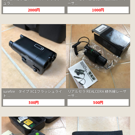
ュラ...
ーサ...
2000円
1000円
surefire タイプ XC1フラッシュライ
リアルセラ REALCERA 緑外線レーザ
ト ...
ーサ...
500円
500円