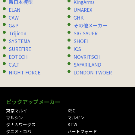
新日本模型
KingArms
ELAN
UMAREX
CAW
GHK
G&P
その他メーカー
Trijicon
SIG SAUER
SYSTEMA
SHOEI
SUREFIRE
ICS
EOTECH
NOVRITSCH
C.A.T
SAFARILAND
NIGHT FORCE
LONDON TWOER
ピックアップメーカー
東京マルイ
KSC
マルシン
マルゼン
タナカワークス
K.T.W.
タニオ・コバ
ハートフォード