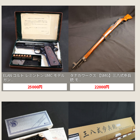
ELAN コルト レミントン UMC モデル
タナカワークス 【SMG】三八式歩兵
ガン...
銃 モ...
25000円
22000円