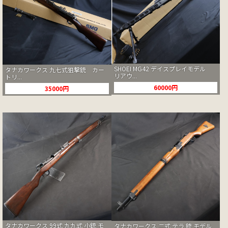
SHOEI MG42 デイスプレイモデル
タナカワークス 九七式狙撃銃 カー
リアウ...
トリ...
60000円
35000円
タナカワークス 99式 九九式 小銃 モ
タナカワークス 二式 テラ 銃 モデル