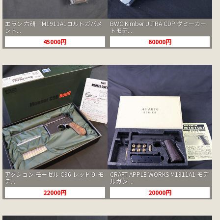
エラン 六研 M1911A1コルトガバメ
BWC Kimber ULTRA CDP ダミーカー
ント...
トモデ...
45000円
60000円
アクション モーゼル C96 レッド９ モ
CRAFT APPLE WORKS M1911A1 モデ
デ...
ルガン ...
22000円
20000円