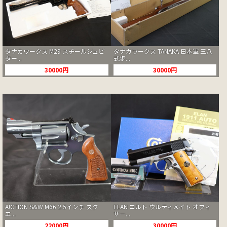
タナカワークス M29 スチールジュピ
タナカワークス TANAKA 日本軍 三八
ター...
式歩...
30000円
30000円
A!CTION S&W M66 2.5インチ スク
ELAN コルト ウルティメイト オフィ
エ...
サー...
22000円
30000円