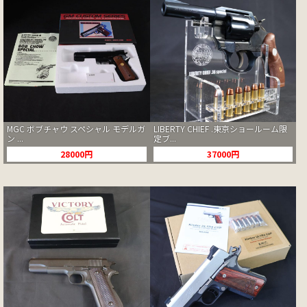
MGC ボブチャウ スペシャル モデルガ
LIBERTY CHIEF .東京ショールーム限
ン ...
定ブ...
28000円
37000円