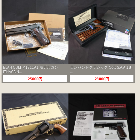
ELAN COLT M1911A1 モデルガン
ランパントクラシック Colt S.A.A 1st
ITHACA.N...
...
25000円
23000円