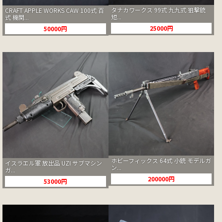
タナカワークス 99式 九九式 狙撃銃
CRAFT APPLE WORKS CAW 100式 百
短...
式 機関...
25000円
50000円
ホビーフィックス 64式 小銃 モデルガ
イスラエル軍 放出品 UZI サブマシン
ン...
ガ...
200000円
53000円