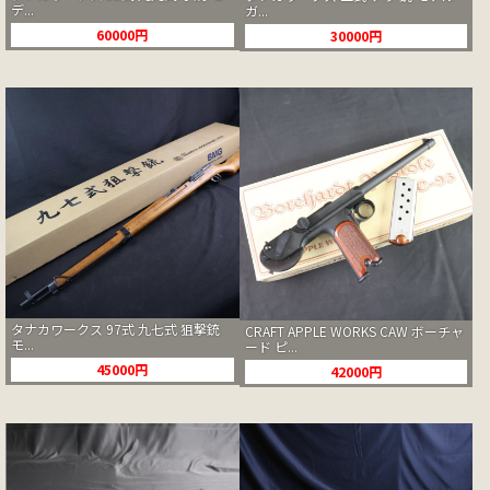
デ...
ガ...
60000円
30000円
タナカワークス 97式 九七式 狙撃銃
CRAFT APPLE WORKS CAW ボーチャ
モ...
ード ピ...
45000円
42000円