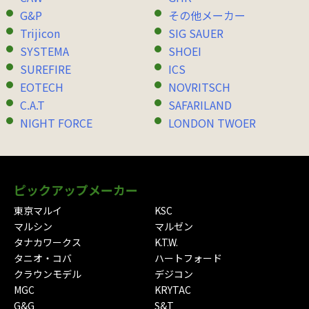
G&P
その他メーカー
Trijicon
SIG SAUER
SYSTEMA
SHOEI
SUREFIRE
ICS
EOTECH
NOVRITSCH
C.A.T
SAFARILAND
NIGHT FORCE
LONDON TWOER
ピックアップメーカー
東京マルイ
KSC
マルシン
マルゼン
タナカワークス
K.T.W.
タニオ・コバ
ハートフォード
クラウンモデル
デジコン
MGC
KRYTAC
G&G
S&T