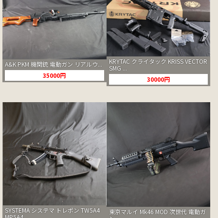
KRYTAC クライタック KRISS VECTOR
A&K PKM 機関銃 電動ガン リアルウ...
SMG ...
35000円
30000円
SYSTEMA システマ トレポン TW5A4
東京マルイ Mk46 MOD 次世代 電動ガ
MP5A4...