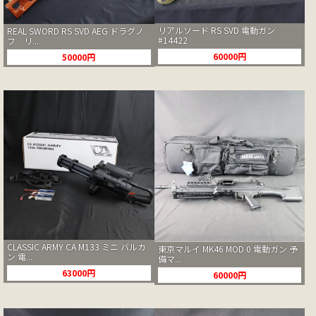
リアルソード RS SVD 電動ガン
REAL SWORD RS SVD AEG ドラグノ
#14422
フ リ...
60000円
50000円
CLASSIC ARMY CA M133 ミニ バルカ
東京マルイ MK46 MOD 0 電動ガン 予
ン 電...
備マ...
63000円
60000円