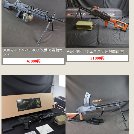
東京マルイ Mk46 MOD 次世代 電動ガ
A&K PKP ペチェネグ 汎用機関銃 電...
ン #...
51000円
45000円