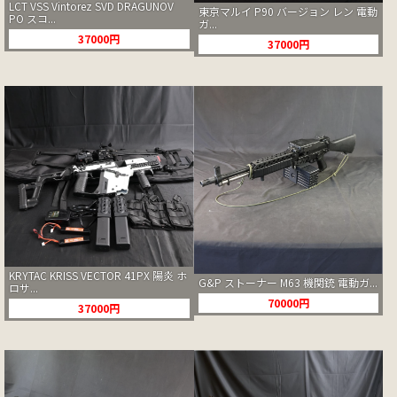
LCT VSS Vintorez SVD DRAGUNOV
東京マルイ P90 バージョン レン 電動
PO スコ...
ガ...
37000円
37000円
KRYTAC KRISS VECTOR 41PX 陽炎 ホ
G&P ストーナー M63 機関銃 電動ガ...
ロサ...
70000円
37000円