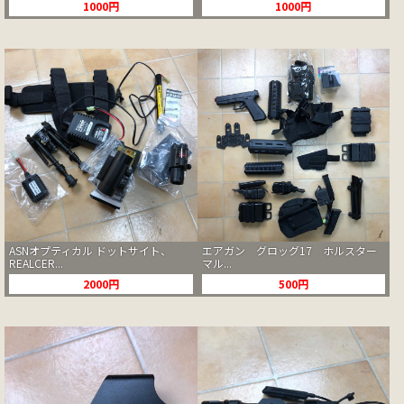
1000円
1000円
ASNオプティカル ドットサイト、
エアガン グロッグ17 ホルスター
REALCER...
マル...
2000円
500円