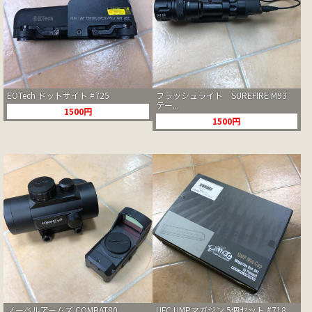
EOTech ドットサイト #725
フラッシュライト SUREFIRE M93
テー...
1500円
1500円
ノーベルアームズ COMBAT80
UFC UMPマガジン 5個セット #718