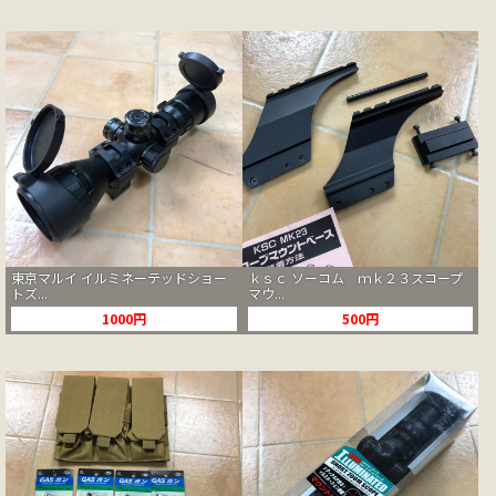
東京マルイ イルミネーテッドショー
ｋｓｃ ソーコム ｍｋ２３スコープ
トズ...
マウ...
1000円
500円