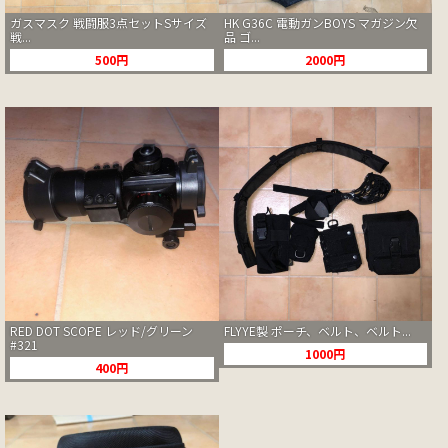
ガスマスク 戦闘服3点セットSサイズ
HK G36C 電動ガンBOYS マガジン欠
戦...
品 ゴ...
500円
2000円
RED DOT SCOPE レッド/グリーン
FLYYE製 ポーチ、ベルト、ベルト...
#321
1000円
400円