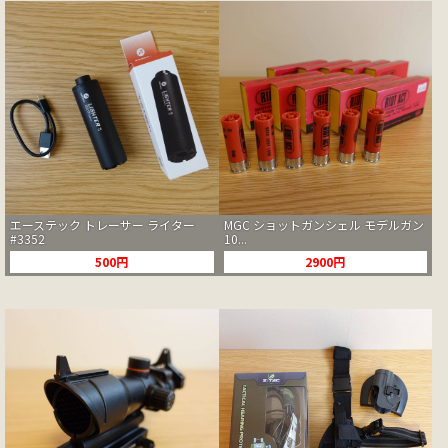
エーステック トレーサー ライター
MGC ショットガンシェル モデルガン
#3352
10...
500円
2900円