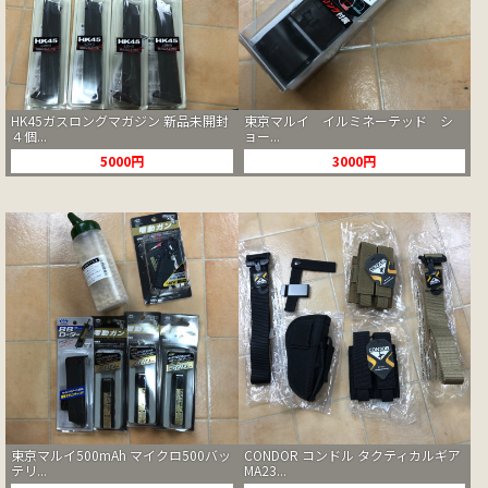
HK45ガスロングマガジン 新品未開封
東京マルイ イルミネーテッド シ
４個...
ョー...
5000円
3000円
東京マルイ500mAh マイクロ500バッ
CONDOR コンドル タクティカルギア
テリ...
MA23...