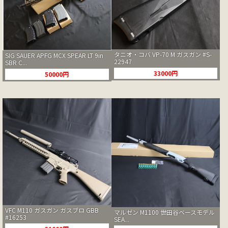
タニオ・コバ VP-70 M ガスガン #S-
SIG SAUER APFG MCX SPEAR LT 9in
22947
SBR C...
33000円
50000円
VFC M110 ガスガン ガスブロ GBB
マルゼン M1100 世田谷ベースモデル
#16253
SEA...