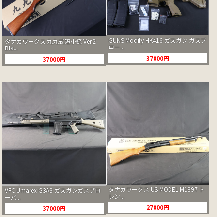
GUNS Modify HK416 ガスガン ガスブ
タナカワークス 九九式短小銃 Ver.2
ロー...
Bla...
37000円
37000円
タナカワークス US MODEL M1897 ト
VFC Umarex G3A3 ガスガンガスブロ
レン...
ーバ...
27000円
37000円