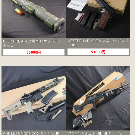
WESTERN ARMS SFA スネーク ガスガ
DEEP FIRE AT4 対戦車 ロケットラン
ン #S...
チャ...
53000円
55000円
GHK Mk18 MOD1 CO2 ガスガン JP
VFC M249 ミニミ MINIMI ガスガン