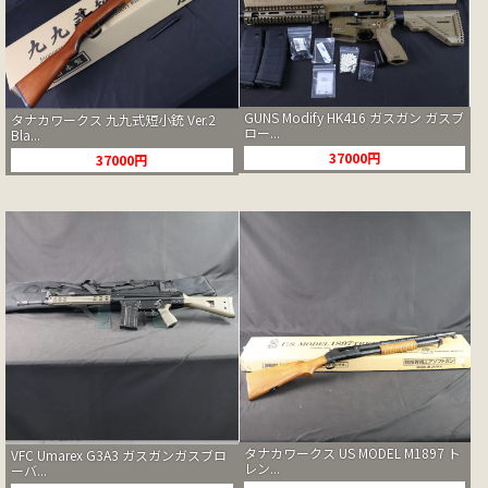
GUNS Modify HK416 ガスガン ガスブ
タナカワークス 九九式短小銃 Ver.2
ロー...
Bla...
37000円
37000円
タナカワークス US MODEL M1897 ト
VFC Umarex G3A3 ガスガンガスブロ
レン...
ーバ...