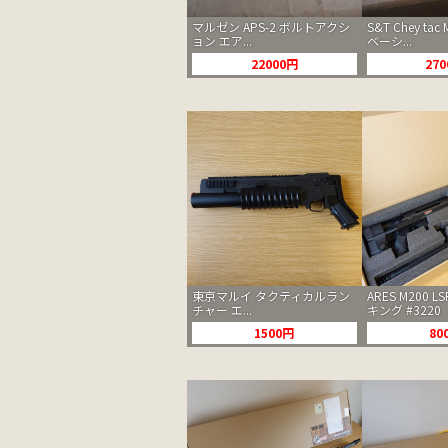
マルゼン APS-2 ボルトアクシ
S&T Chey ta
ョン エア...
ベーシ...
22000円
27
東京マルイ タクティカルラン
ARES M200 L
チャー エ...
キング #3220
1500円
80