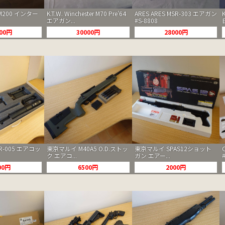
c M200 インター
K.T.W. Winchester M70 Pre’64
ARES ARES MSR-303 エアガン
エアガン...
#S-8808
000円
30000円
28000円
SR-005 エアコッ
東京マルイ M40A5 O.D.ストッ
東京マルイ SPAS12ショット
ク エアコ...
ガン エアー...
00円
6500円
2000円