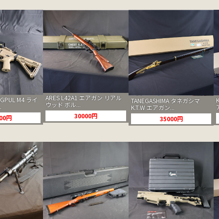
ARES L42A1 エアガン リアル
AGPUL M4 ライ
TANEGASHIMA タネガシマ
ウッド ボル...
.
K.T.W エアガン...
30000円
000円
35000円