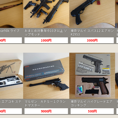
 kar98k ライブ
おまとめ対象年令10才以上 ソ
東京マルイ スパス12 エアガン
ップモッド...
#2953
00円
1000円
3000円
 エアコキ スナ
マルゼン ＡＰＳ－１グラン
東京マルイ ハイグレードエア
ドマスター ...
コッキング...
00円
9000円
500円