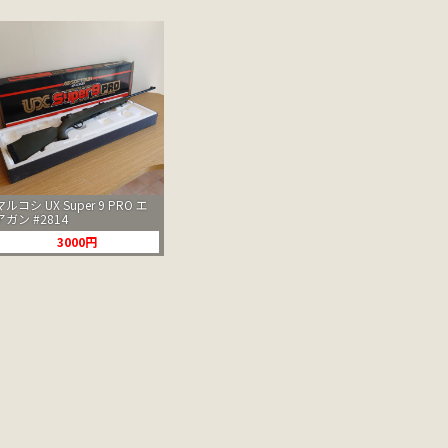
マルコシ UX Super 9 PRO エ
アガン #2814
3000円