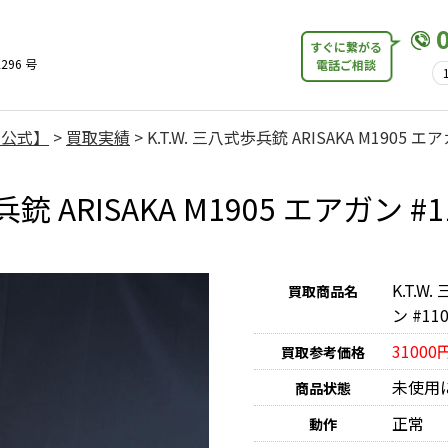
すぐに繋がる
296 号
電話ご相談
【公式】
>
買取実績
>
K.T.W. 三八式歩兵銃 ARISAKA M1905 エア
歩兵銃 ARISAKA M1905 エアガン 
K.T.W
買取商品名
ン #11
31000
買取参考価格
未使用
商品状態
正常
動作