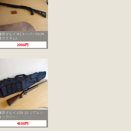
東京マルイ M3スーパー90(外
装カスタム)...
2000円
東京マルイ VSR-10 リアルシ
ョックバー...
4500円