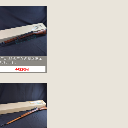
K.T.W. 38式 三八式 騎兵銃 エ
アガン #1...
44220円