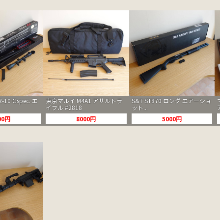
10 Gspec. エ
東京マルイ M4A1 アサルトラ
S&T ST870 ロング エアーショ
イフル #2818
ット...
00円
8000円
5000円