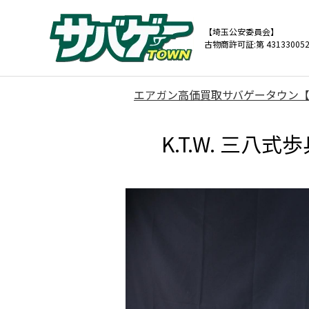
【埼玉公安委員会】
古物商許可証:第 431330052
エアガン高価買取サバゲータウン
K.T.W. 三八式