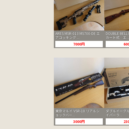
ARES MSR-013 MS700-DE エ
DOUBLE BELL
アコッキング ...
カート式 エ...
7000円
60
東京マルイ VSR-10 リアルシ
ダブルイーグル
ョックバー...
イパーラ...
3000円
23