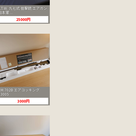
K.T.W. 九七式 狙撃銃 エアガン
日本軍 ...
25000円
CM.702B エアコッキング
#3005
3000円