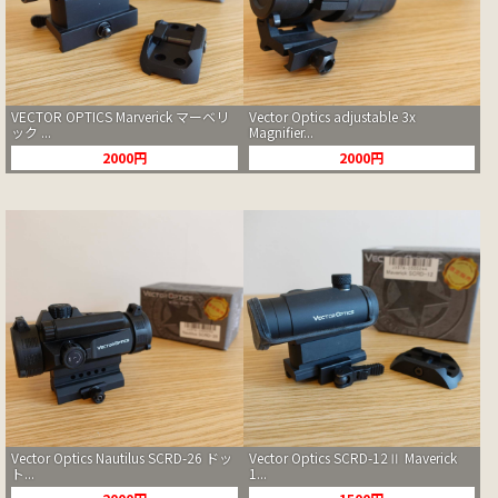
VECTOR OPTICS Marverick マーベリ
Vector Optics adjustable 3x
ック ...
Magnifier...
2000円
2000円
Vector Optics Nautilus SCRD-26 ドッ
Vector Optics SCRD-12Ⅱ Maverick
ト...
1...