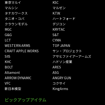
東京マルイ
KSC
マルシン
マルゼン
タナカワークス
K.T.W.
タニオ・コバ
ハートフォード
クラウンモデル
デジコン
MGC
KRYTAC
G&G
S&T
LCT
CYMA
WESTERN ARMS
TOP JAPAN
CRAFT APPLE WORKS
サン・プロジェクト
SIIS
アサヒファイアーアームズ
KHC
ハドソン産業
BOLT
ARES
Altamont
ASG
ARROW DYNAMIC
ANGRY GUN
VFC
コクサイ
新日本模型
KingArms
ピックアップアイテム