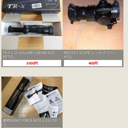
TR-X 1.25-4.5x24IR CQB MIL-DOT
RED DOT SCOPE レッド/グリーン
RETICL...
#321
3000円
400円
実物 NIGHT FORCE NXS5.3-15×50
ス...