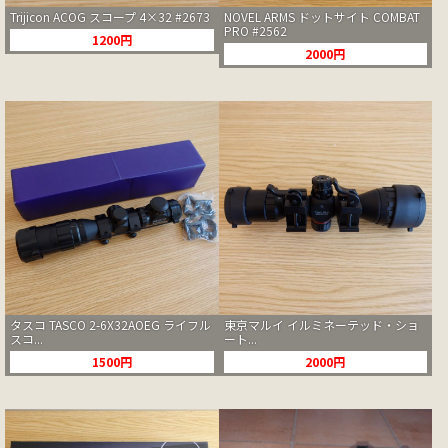
Trijicon ACOG スコープ 4×32 #2673
NOVEL ARMS ドットサイト COMBAT
PRO #2562
1200円
2000円
タスコ TASCO 2-6X32AOEG ライフル
東京マルイ イルミネーテッド・ショ
スコ...
ート...
1500円
2000円