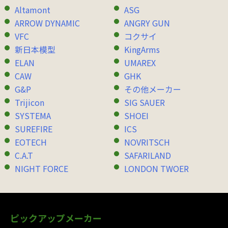
Altamont
ASG
ARROW DYNAMIC
ANGRY GUN
VFC
コクサイ
新日本模型
KingArms
ELAN
UMAREX
CAW
GHK
G&P
その他メーカー
Trijicon
SIG SAUER
SYSTEMA
SHOEI
SUREFIRE
ICS
EOTECH
NOVRITSCH
C.A.T
SAFARILAND
NIGHT FORCE
LONDON TWOER
ピックアップメーカー