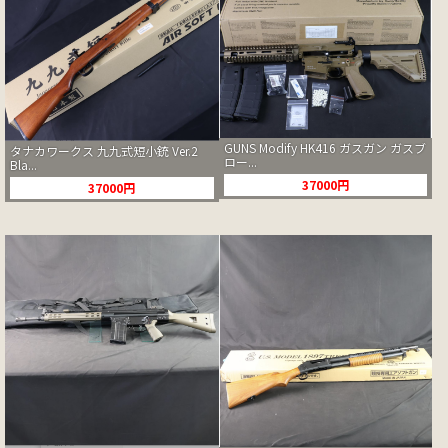
GUNS Modify HK416 ガスガン ガスブ
タナカワークス 九九式短小銃 Ver.2
ロー...
Bla...
37000円
37000円