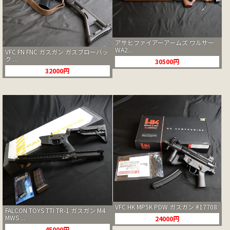
アサヒファイアーアームズ ワルサー
WA2...
VFC FN FNC ガスガン ガスブローバッ
ク ...
30500円
32000円
VFC HK MP5K PDW ガスガン #17708
FALCON TOYS TTI TR-1 ガスガン M4
MWS ...
24000円
45000円