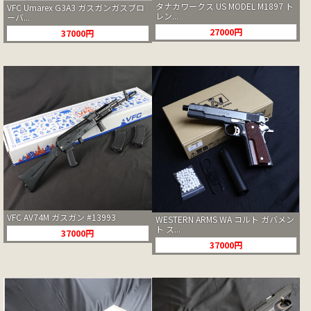
タナカワークス US MODEL M1897 ト
VFC Umarex G3A3 ガスガンガスブロ
レン...
ーバ...
27000円
37000円
VFC AV74M ガスガン #13993
WESTERN ARMS WA コルト ガバメン
ト ス...
37000円
37000円