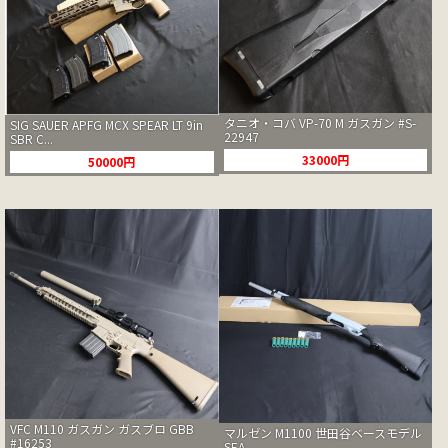
タニオ・コバ VP-70 M ガスガン #S-
SIG SAUER APFG MCX SPEAR LT 9in
22947
SBR C...
33000円
50000円
VFC M110 ガスガン ガスブロ GBB
マルゼン M1100 世田谷ベースモデル
#16253
SEA...