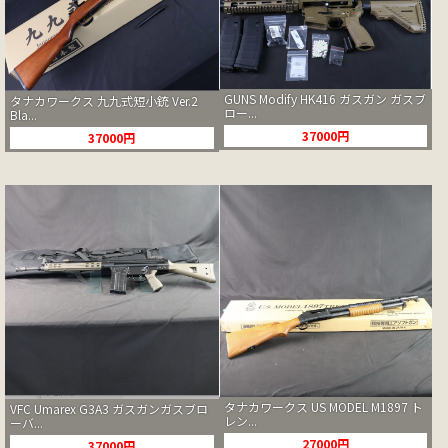
GUNS Modify HK416 ガスガン ガスブ
タナカワークス 九九式短小銃 Ver.2
ロー...
Bla...
37000円
37000円
タナカワークス US MODEL M1897 ト
VFC Umarex G3A3 ガスガンガスブロ
レン...
ーバ...
27000円
37000円