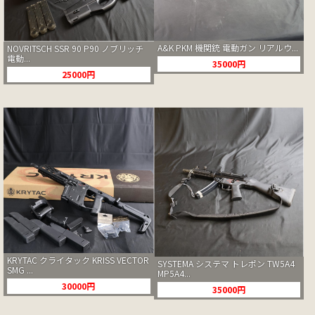
A&K PKM 機関銃 電動ガン リアルウ...
NOVRITSCH SSR 90 P90 ノブリッチ
電動...
35000円
25000円
KRYTAC クライタック KRISS VECTOR
SYSTEMA システマ トレポン TW5A4
SMG ...
MP5A4...
30000円
35000円