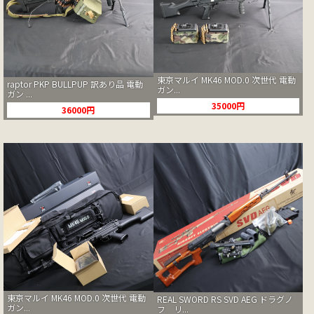
東京マルイ MK46 MOD.0 次世代 電動
raptor PKP BULLPUP 訳あり品 電動
ガン...
ガン ...
35000円
36000円
東京マルイ MK46 MOD.0 次世代 電動
REAL SWORD RS SVD AEG ドラグノ
ガン...
フ リ...