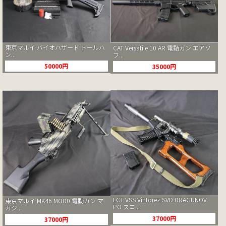
東京マルイ バイオハザード トールハ
CAT Versatile 10 AR 電動ガン エアソ
ン...
フ...
50000円
35000円
LCT VSS Vintorez SVD DRAGUNOV
東京マルイ MK46 MOD0 電動ガン マ
PO スコ...
ガジ...
37000円
37000円