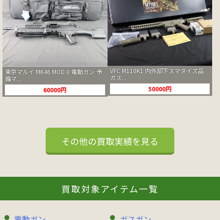
VFC M110K1 内外部下スマタイズ品
東京マルイ MK46 MOD 0 電動ガン 予
ガス...
備マ...
50000円
60000円
その他の買取実績を見る
買取対象アイテム一覧
電動ガン
ガスガン