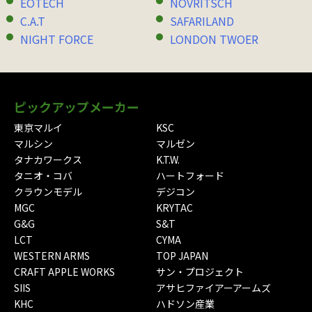
EOTECH
NOVRITSCH
C.A.T
SAFARILAND
NIGHT FORCE
LONDON TWOER
ピックアップメーカー
東京マルイ
KSC
マルシン
マルゼン
タナカワークス
K.T.W.
タニオ・コバ
ハートフォード
クラウンモデル
デジコン
MGC
KRYTAC
G&G
S&T
LCT
CYMA
WESTERN ARMS
TOP JAPAN
CRAFT APPLE WORKS
サン・プロジェクト
SIIS
アサヒファイアーアームズ
KHC
ハドソン産業