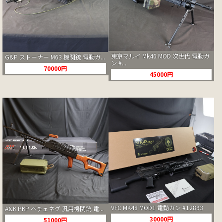
東京マルイ Mk46 MOD 次世代 電動ガ
G&P ストーナー M63 機関銃 電動ガ...
ン #...
70000円
45000円
VFC MK48 MOD1 電動ガン #12893
A&K PKP ペチェネグ 汎用機関銃 電...
30000円
51000円