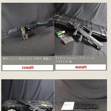
RS Real Sword リアルソード
東京マルイ Mk46 MOD 次世代 電動ガ
TYPE97B 電...
ン ...
40000円
33000円