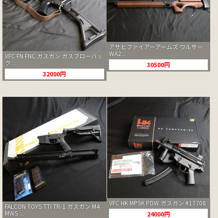
アサヒファイアーアームズ ワルサー
WA2...
VFC FN FNC ガスガン ガスブローバッ
ク ...
30500円
32000円
VFC HK MP5K PDW ガスガン #17708
FALCON TOYS TTI TR-1 ガスガン M4
MWS ...
24000円