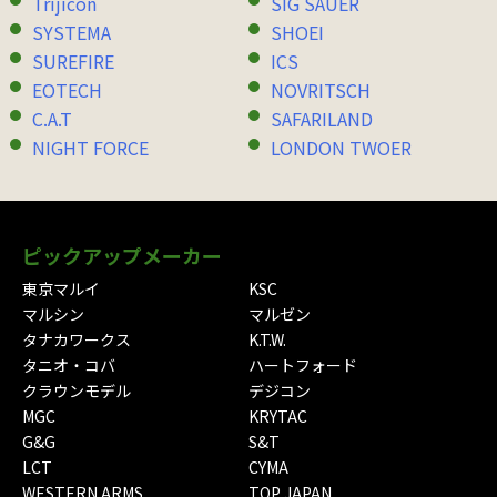
Trijicon
SIG SAUER
SYSTEMA
SHOEI
SUREFIRE
ICS
EOTECH
NOVRITSCH
C.A.T
SAFARILAND
NIGHT FORCE
LONDON TWOER
ピックアップメーカー
東京マルイ
KSC
マルシン
マルゼン
タナカワークス
K.T.W.
タニオ・コバ
ハートフォード
クラウンモデル
デジコン
MGC
KRYTAC
G&G
S&T
LCT
CYMA
WESTERN ARMS
TOP JAPAN