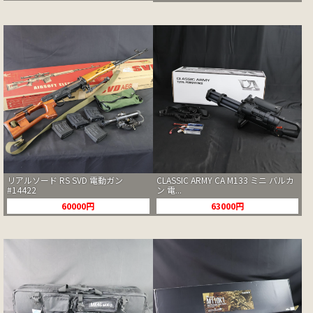
リアルソード RS SVD 電動ガン
CLASSIC ARMY CA M133 ミニ バルカ
#14422
ン 電...
60000円
63000円