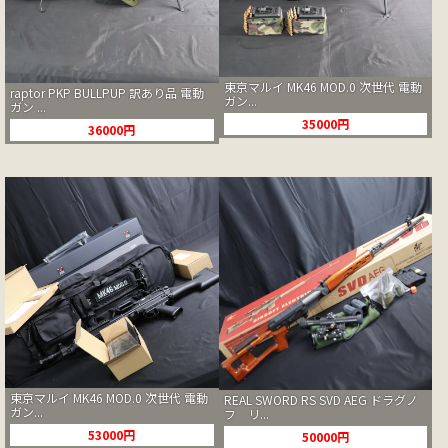
東京マルイ MK46 MOD.0 次世代 電動
raptor PKP BULLPUP 訳あり品 電動
ガン...
ガン ...
35000円
36000円
東京マルイ MK46 MOD.0 次世代 電動
REAL SWORD RS SVD AEG ドラグノ
ガン...
フ リ...
53000円
50000円