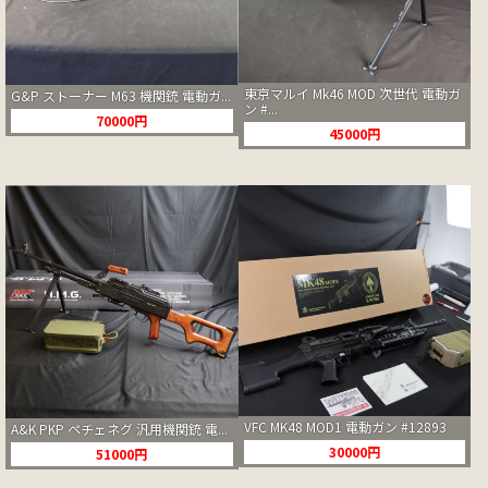
東京マルイ Mk46 MOD 次世代 電動ガ
G&P ストーナー M63 機関銃 電動ガ...
ン #...
70000円
45000円
VFC MK48 MOD1 電動ガン #12893
A&K PKP ペチェネグ 汎用機関銃 電...
30000円
51000円