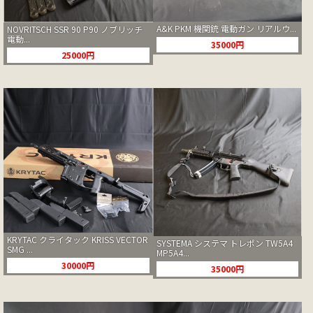
A&K PKM 機関銃 電動ガン リアルウ...
NOVRITSCH SSR 90 P90 ノブリッチ
電動...
35000円
25000円
KRYTAC クライタック KRISS VECTOR
SYSTEMA システマ トレポン TW5A4
SMG ...
MP5A4...
30000円
35000円