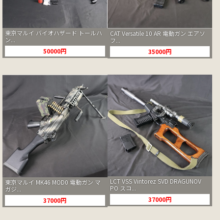
東京マルイ バイオハザード トールハ
CAT Versatile 10 AR 電動ガン エアソ
ン...
フ...
50000円
35000円
LCT VSS Vintorez SVD DRAGUNOV
東京マルイ MK46 MOD0 電動ガン マ
PO スコ...
ガジ...
37000円
37000円