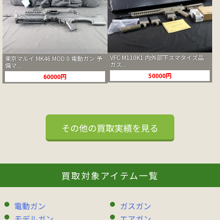
VFC M110K1 内外部下スマタイズ品
東京マルイ MK46 MOD 0 電動ガン 予
ガス...
備マ...
50000円
60000円
その他の買取実績を見る
買取対象アイテム一覧
電動ガン
ガスガン
モデルガン
エアガン