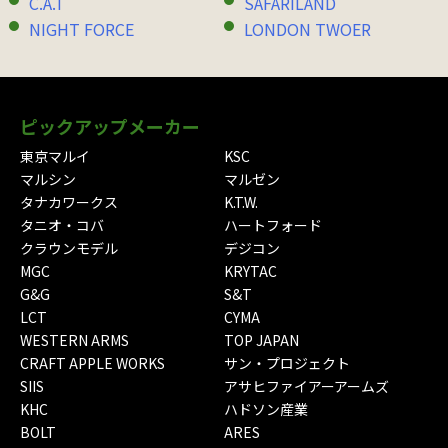
C.A.T
SAFARILAND
NIGHT FORCE
LONDON TWOER
ピックアップメーカー
東京マルイ
KSC
マルシン
マルゼン
タナカワークス
K.T.W.
タニオ・コバ
ハートフォード
クラウンモデル
デジコン
MGC
KRYTAC
G&G
S&T
LCT
CYMA
WESTERN ARMS
TOP JAPAN
CRAFT APPLE WORKS
サン・プロジェクト
SIIS
アサヒファイアーアームズ
KHC
ハドソン産業
BOLT
ARES