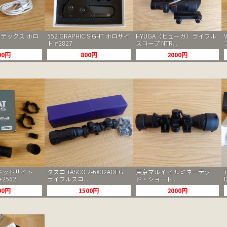
ボルテックス ホロ
552 GRAPHIC SIGHT ホロサイ
HYUGA（ヒューガ）ライフル
ト #2827
スコープ NTR...
00円
800円
2000円
S ドットサイト
タスコ TASCO 2-6X32AOEG
東京マルイ イルミネーテッ
#2562
ライフルスコ...
ド・ショート...
00円
1500円
2000円