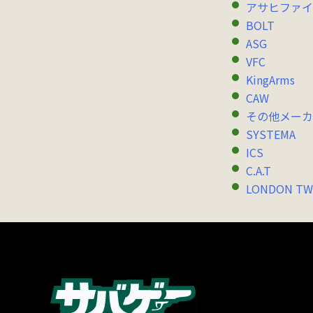
アサヒファイ
BOLT
ASG
VFC
KingArms
CAW
その他メーカ
SYSTEMA
ICS
C.A.T
LONDON TW