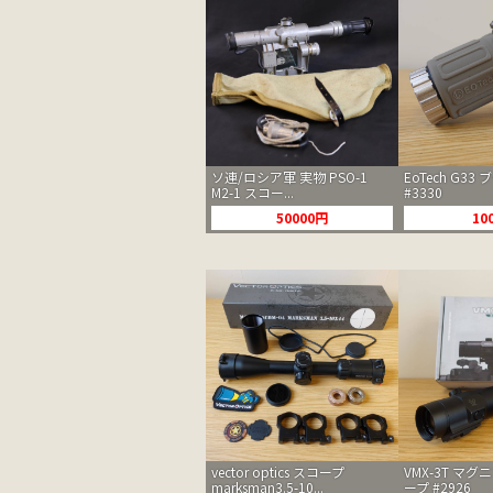
ソ連/ロシア軍 実物 PSO-1
EoTech G33
M2-1 スコー...
#3330
50000円
10
vector optics スコープ
VMX-3T マ
marksman3.5-10...
ープ #2926