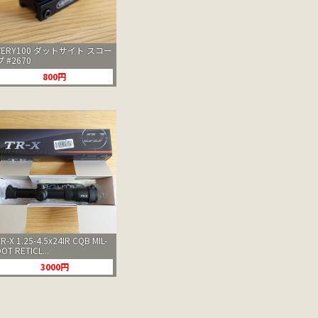
VERY100 ダットサイト スコー
プ #2670
800円
TR-X 1.25-4.5x24IR CQB MIL-
DOT RETICL...
3000円