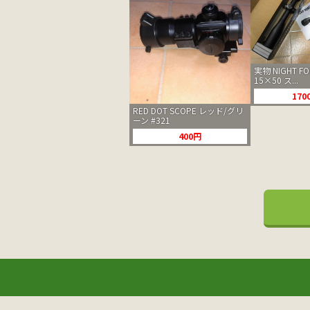
実物 NIGHT FOR
15×50 ス...
170
RED DOT SCOPE レッド/グリ
ーン #321
400円