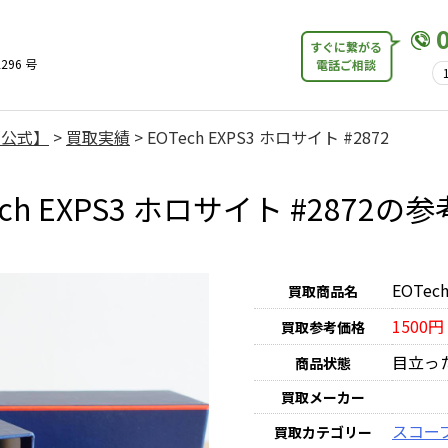
すぐに繋がる
296 号
電話ご相談
【公式】
>
買取実績
>
EOTech EXPS3 ホロサイト #2872
ech EXPS3 ホロサイト #2872の
EOTec
買取商品名
1500円
買取参考価格
目立っ
商品状態
買取メーカー
スコー
買取カテゴリー