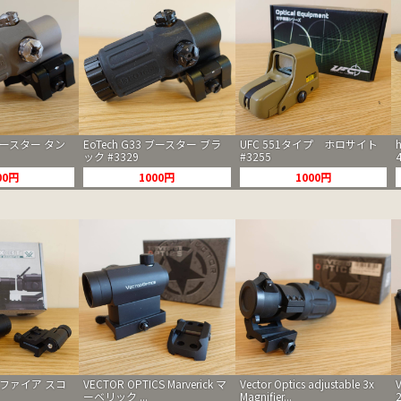
 ブースター タン
EoTech G33 ブースター ブラ
UFC 551タイプ ホロサイト
ック #3329
#3255
00円
1000円
1000円
グニファイア スコ
VECTOR OPTICS Marverick マ
Vector Optics adjustable 3x
ーベリック ...
Magnifier...