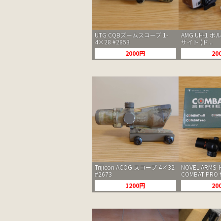
UTG CQBズームスコープ 1-
AMG UH-1 
4×28 #2853
サイト (ド...
2000円
20
Trijicon ACOG スコープ 4×32
NOVEL ARM
#2673
COMBAT PRO 
1200円
20