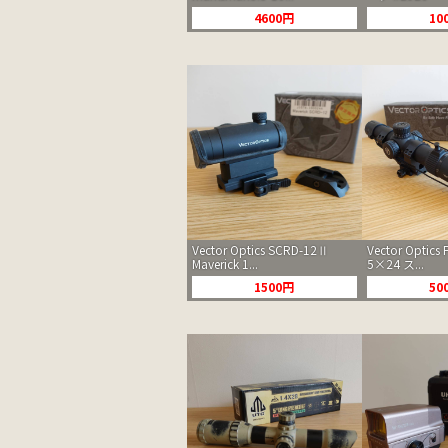
4600円
10
Vector Optics SCRD-12Ⅱ
Vector Optics F
Maverick 1...
5×24 ス...
1500円
50