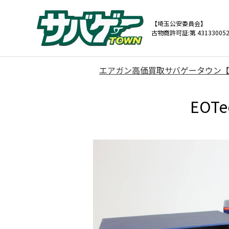
【埼玉公安委員会】
古物商許可証:第 431330052
エアガン高価買取サバゲータウン
EOT