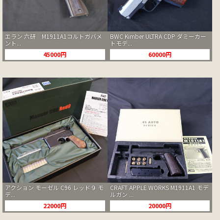
エラン 六研 M1911A1コルトガバメ
BWC Kimber ULTRA CDP ダミーカー
ント...
トモデ...
45000円
60000円
アクション モーゼル C96 レッド９ モ
CRAFT APPLE WORKS M1911A1 モデ
デ...
ルガン ...
22000円
20000円