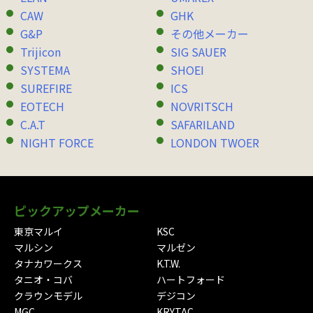
CAW
GHK
G&P
その他メーカー
Trijicon
SIG SAUER
SYSTEMA
SHOEI
SUREFIRE
ICS
EOTECH
NOVRITSCH
C.A.T
SAFARILAND
NIGHT FORCE
LONDON TWOER
ピックアップメーカー
東京マルイ
KSC
マルシン
マルゼン
タナカワークス
K.T.W.
タニオ・コバ
ハートフォード
クラウンモデル
デジコン
MGC
KRYTAC