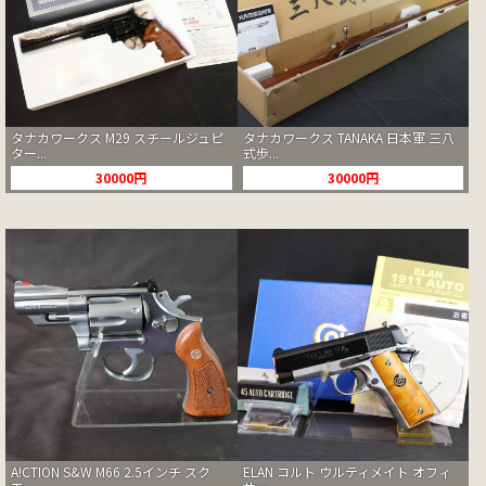
タナカワークス M29 スチールジュピ
タナカワークス TANAKA 日本軍 三八
ター...
式歩...
30000円
30000円
A!CTION S&W M66 2.5インチ スク
ELAN コルト ウルティメイト オフィ