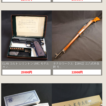
ELAN コルト レミントン UMC モデル
タナカワークス 【SMG】三八式歩兵
ガン...
銃 モ...
25000円
22000円