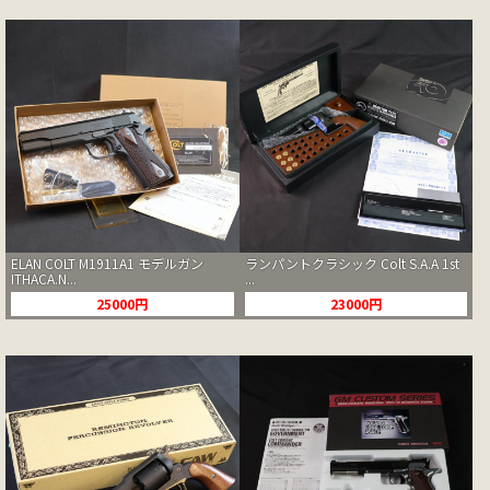
ELAN COLT M1911A1 モデルガン
ランパントクラシック Colt S.A.A 1st
ITHACA.N...
...
25000円
23000円