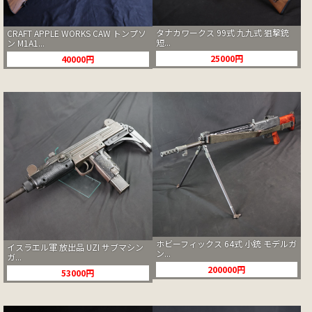
タナカワークス 99式 九九式 狙撃銃
CRAFT APPLE WORKS CAW トンプソ
短...
ン M1A1...
25000円
40000円
ホビーフィックス 64式 小銃 モデルガ
イスラエル軍 放出品 UZI サブマシン
ン...
ガ...
200000円
53000円