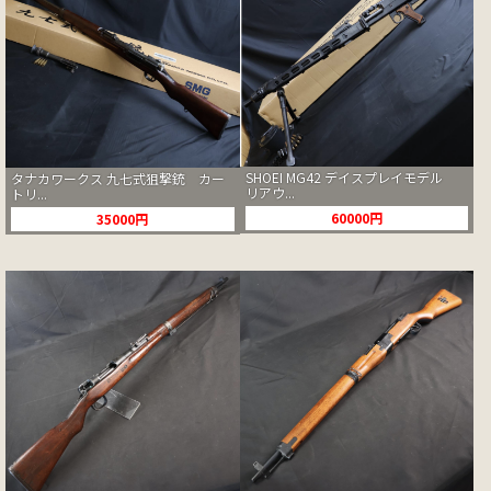
SHOEI MG42 デイスプレイモデル
タナカワークス 九七式狙撃銃 カー
リアウ...
トリ...
60000円
35000円