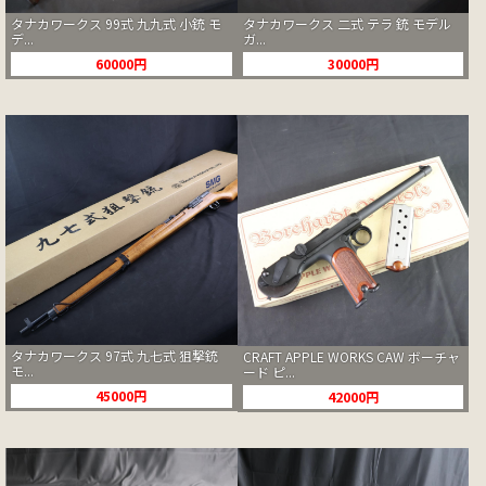
タナカワークス 99式 九九式 小銃 モ
タナカワークス 二式 テラ 銃 モデル
デ...
ガ...
60000円
30000円
タナカワークス 97式 九七式 狙撃銃
CRAFT APPLE WORKS CAW ボーチャ
モ...
ード ピ...
45000円
42000円