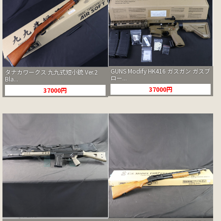
GUNS Modify HK416 ガスガン ガスブ
タナカワークス 九九式短小銃 Ver.2
ロー...
Bla...
37000円
37000円