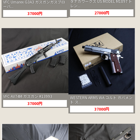
タナカワークス US MODEL M1897 ト
VFC Umarex G3A3 ガスガンガスブロ
レン...
ーバ...
27000円
37000円
VFC AV74M ガスガン #13993
WESTERN ARMS WA コルト ガバメン
ト ス...
37000円
37000円