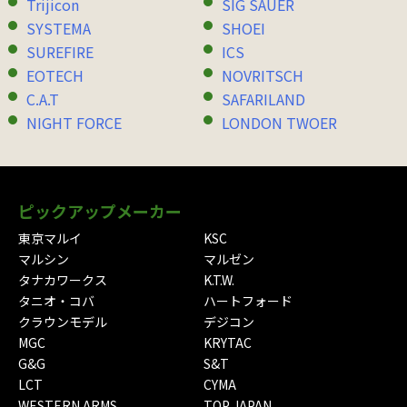
Trijicon
SIG SAUER
SYSTEMA
SHOEI
SUREFIRE
ICS
EOTECH
NOVRITSCH
C.A.T
SAFARILAND
NIGHT FORCE
LONDON TWOER
ピックアップメーカー
東京マルイ
KSC
マルシン
マルゼン
タナカワークス
K.T.W.
タニオ・コバ
ハートフォード
クラウンモデル
デジコン
MGC
KRYTAC
G&G
S&T
LCT
CYMA
WESTERN ARMS
TOP JAPAN