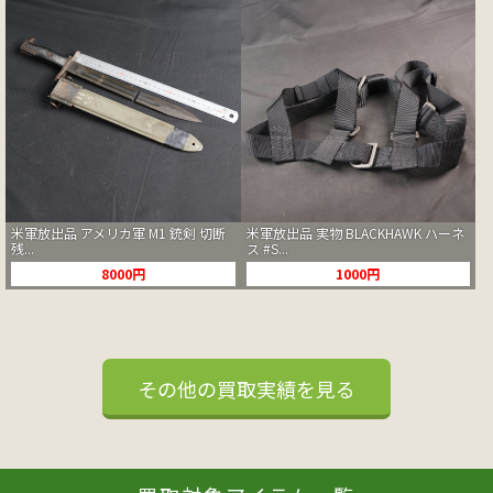
米軍放出品 アメリカ軍 M1 銃剣 切断
米軍放出品 実物 BLACKHAWK ハーネ
残...
ス #S...
8000円
1000円
その他の買取実績を見る