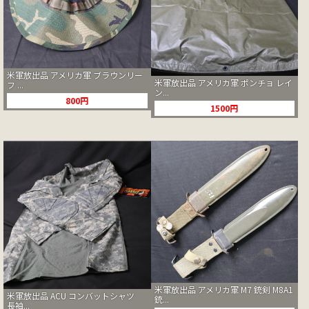
米軍放出品 アメリカ軍 ブラウンリー
米軍放出品 アメリカ軍 ポンチョ レイ
フ ...
ン...
800円
1500円
米軍放出品 アメリカ軍 M7 銃剣 M8A1
米軍放出品 ACU コンバットシャツ
銃...
長袖...