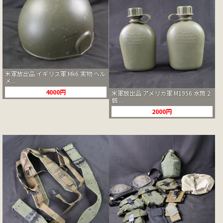
米軍放出品 イギリス軍 Mk6 実物 ヘル
メ...
4000円
米軍放出品 アメリカ軍 M1956 水筒 2
個 ...
2000円