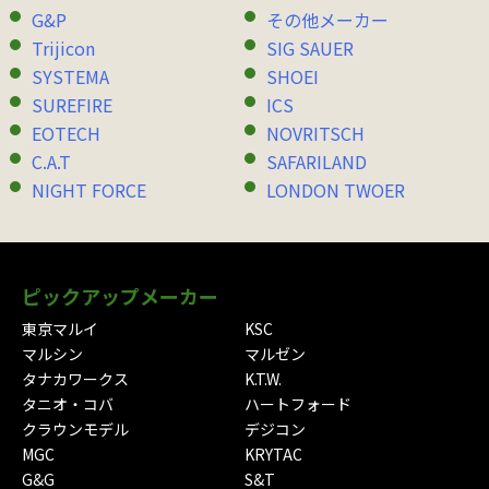
G&P
その他メーカー
Trijicon
SIG SAUER
SYSTEMA
SHOEI
SUREFIRE
ICS
EOTECH
NOVRITSCH
C.A.T
SAFARILAND
NIGHT FORCE
LONDON TWOER
ピックアップメーカー
東京マルイ
KSC
マルシン
マルゼン
タナカワークス
K.T.W.
タニオ・コバ
ハートフォード
クラウンモデル
デジコン
MGC
KRYTAC
G&G
S&T