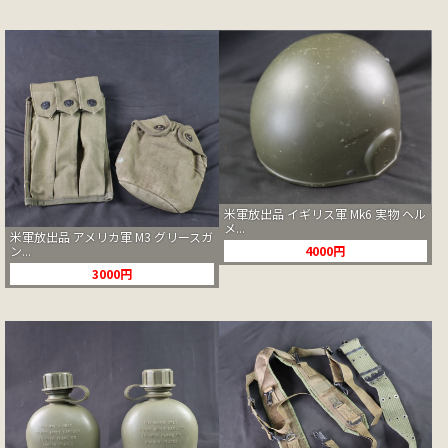
米軍放出品 イギリス軍 Mk6 実物 ヘル
メ...
米軍放出品 アメリカ軍 M3 グリースガ
4000円
ン...
3000円