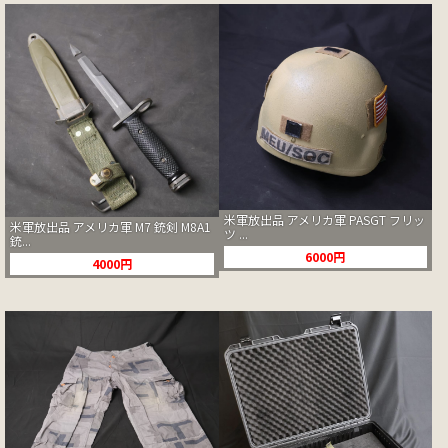
米軍放出品 アメリカ軍 PASGT フリッ
米軍放出品 アメリカ軍 M7 銃剣 M8A1
ツ ...
銃...
6000円
4000円