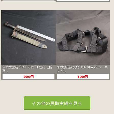
米軍放出品 アメリカ軍 M1 銃剣 切断
米軍放出品 実物 BLACKHAWK ハーネ
残...
ス #S...
8000円
1000円
その他の買取実績を見る