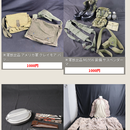
米軍放出品 アメリカ軍 クレイモア バ
ッ...
米軍放出品 M1956 装備 サスペンダー
マ...
1000円
1000円