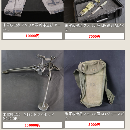
米軍放出品 アメリカ軍 都市迷彩 アー
米軍放出品 アメリカ軍 M9 銃剣 BUCK
バ...
ナ...
10000円
7000円
米軍放出品 アメリカ軍 M3 グリースガ
米軍放出品 M192 トライポッド
ン...
M240 GP...
3000円
150000円