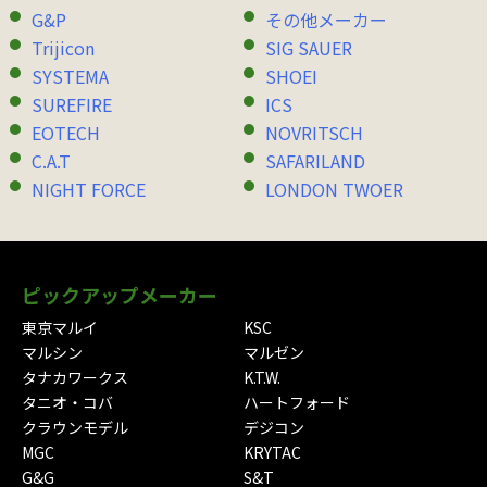
G&P
その他メーカー
Trijicon
SIG SAUER
SYSTEMA
SHOEI
SUREFIRE
ICS
EOTECH
NOVRITSCH
C.A.T
SAFARILAND
NIGHT FORCE
LONDON TWOER
ピックアップメーカー
東京マルイ
KSC
マルシン
マルゼン
タナカワークス
K.T.W.
タニオ・コバ
ハートフォード
クラウンモデル
デジコン
MGC
KRYTAC
G&G
S&T