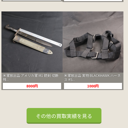
米軍放出品 アメリカ軍 M1 銃剣 切断
米軍放出品 実物 BLACKHAWK ハーネ
残...
ス #S...
8000円
1000円
その他の買取実績を見る