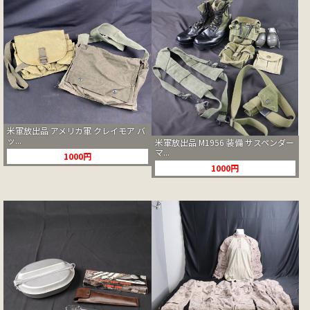
米軍放出品 アメリカ軍 クレイモア バ
ッ...
米軍放出品 M1956 装備 サスペンダー
マ...
1000円
1000円