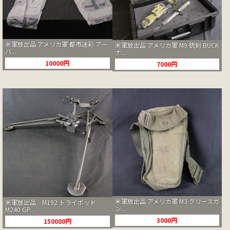
米軍放出品 アメリカ軍 都市迷彩 アー
米軍放出品 アメリカ軍 M9 銃剣 BUCK
バ...
ナ...
10000円
7000円
米軍放出品 アメリカ軍 M3 グリースガ
米軍放出品 M192 トライポッド
ン...
M240 GP...
3000円
150000円