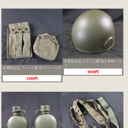
米軍放出品 イギリス軍 Mk6 実物 ヘル
メ...
米軍放出品 アメリカ軍 M3 グリースガ
4000円
ン...
3000円