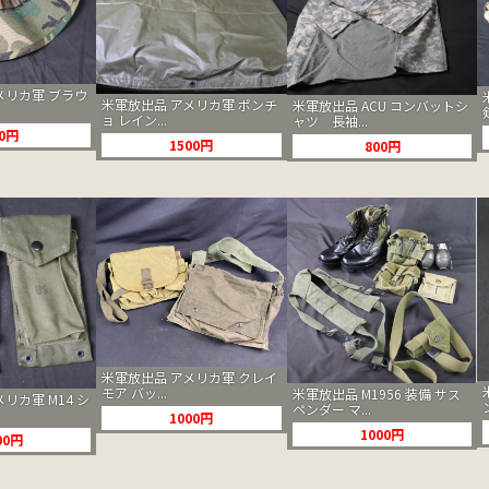
メリカ軍 ブラウ
米軍放出品 アメリカ軍 ポンチ
米軍放出品 ACU コンバットシ
ョ レイン...
ャツ 長袖...
00円
1500円
800円
米軍放出品 アメリカ軍 クレイ
モア バッ...
米軍放出品 M1956 装備 サス
リカ軍 M14 シ
ペンダー マ...
1000円
1000円
00円