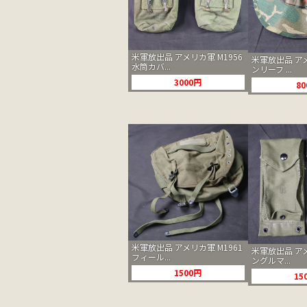
米軍放出品 アメリカ軍 M1956
米軍放出品 ア
水筒カバ...
ンリーフ ...
3000円
8
米軍放出品 アメリカ軍 M1961
米軍放出品 アメ
フィール...
ングルマ...
1500円
15