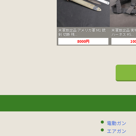
米軍放出品 アメリカ軍 M1 銃
米軍放出品 実物 
剣 切断 残...
ハーネス #S...
8000円
10
電動ガン
エアガン