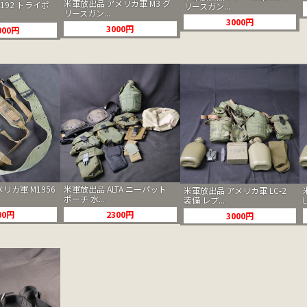
米軍放出品 アメリカ軍 M3 グ
192 トライポ
リースガン...
リースガン...
.
3000円
3000円
000円
リカ軍 M1956
米軍放出品 ALTA ニーパット
米軍放出品 アメリカ軍 LC-2
ポーチ 水...
装備 レプ...
00円
2300円
3000円