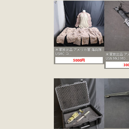
米軍放出品 アメリカ軍 海兵隊
USMC コ...
米軍放出品 ア
USN Mk3 MO...
5000円
30