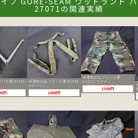
イプ GORE-SEAM ウッドランド
27071の関連実績
米軍放出品 アメリカ軍
米軍放出品 アメリカ軍 M1945
リカ軍 M1956
ECWCS ゴアテッ...
Xサスペン...
1500円
1800円
00円