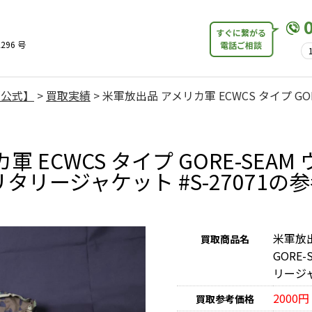
すぐに繋がる
296 号
電話ご相談
【公式】
>
買取実績
>
米軍放出品 アメリカ軍 ECWCS タイプ GO
 ECWCS タイプ GORE-SEA
リタリージャケット #S-27071の
米軍放出
買取商品名
GORE
リージャ
2000円
買取参考価格