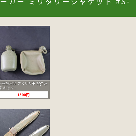
 パーカー ミリタリージャケット #S-
米軍放出品 アメリカ軍 2QT 水
筒 キャン...
1500円