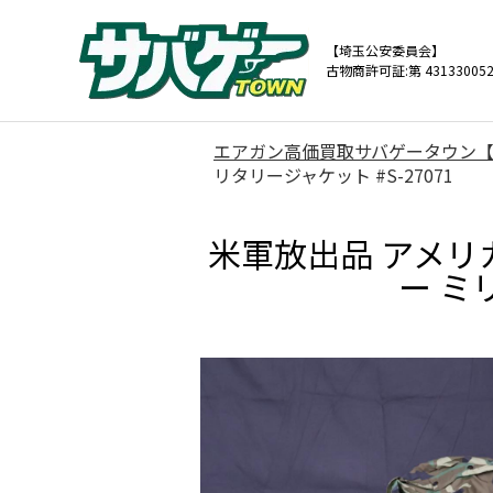
【埼玉公安委員会】
古物商許可証:第 431330052
エアガン高価買取サバゲータウン
リタリージャケット #S-27071
米軍放出品 アメリカ軍
ー ミ