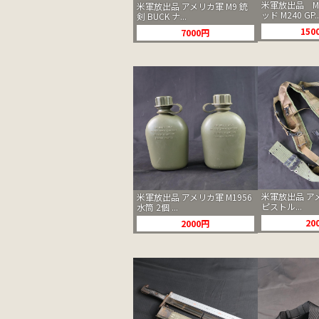
米軍放出品 M
米軍放出品 アメリカ軍 M9 銃
ッド M240 GP..
剣 BUCK ナ...
150
7000円
米軍放出品 アメ
米軍放出品 アメリカ軍 M1956
ピストル...
水筒 2個 ...
20
2000円