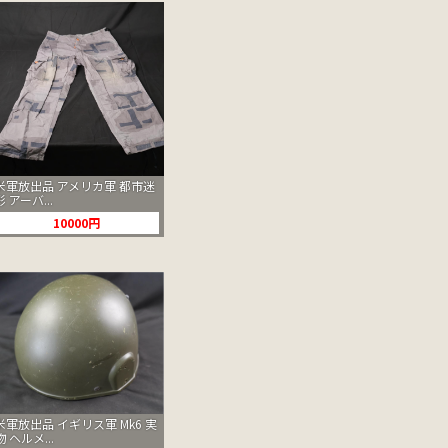
米軍放出品 アメリカ軍 都市迷
彩 アーバ...
10000円
米軍放出品 イギリス軍 Mk6 実
物 ヘルメ...