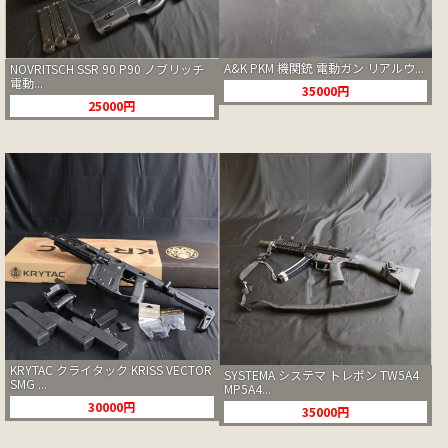
A&K PKM 機関銃 電動ガン リアルウ...
NOVRITSCH SSR 90 P90 ノブリッチ
電動...
35000円
25000円
KRYTAC クライタック KRISS VECTOR
SYSTEMA システマ トレポン TW5A4
SMG ...
MP5A4...
30000円
35000円