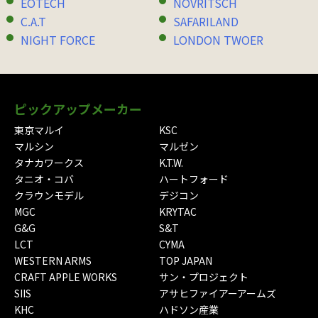
EOTECH
NOVRITSCH
C.A.T
SAFARILAND
NIGHT FORCE
LONDON TWOER
ピックアップメーカー
東京マルイ
KSC
マルシン
マルゼン
タナカワークス
K.T.W.
タニオ・コバ
ハートフォード
クラウンモデル
デジコン
MGC
KRYTAC
G&G
S&T
LCT
CYMA
WESTERN ARMS
TOP JAPAN
CRAFT APPLE WORKS
サン・プロジェクト
SIIS
アサヒファイアーアームズ
KHC
ハドソン産業