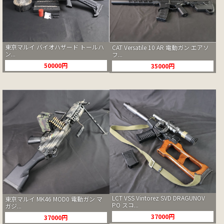
東京マルイ バイオハザード トールハ
CAT Versatile 10 AR 電動ガン エアソ
ン...
フ...
50000円
35000円
LCT VSS Vintorez SVD DRAGUNOV
東京マルイ MK46 MOD0 電動ガン マ
PO スコ...
ガジ...
37000円
37000円