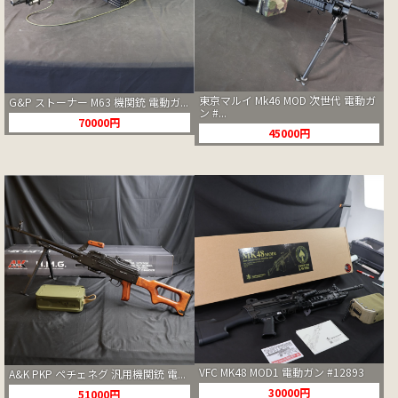
東京マルイ Mk46 MOD 次世代 電動ガ
G&P ストーナー M63 機関銃 電動ガ...
ン #...
70000円
45000円
VFC MK48 MOD1 電動ガン #12893
A&K PKP ペチェネグ 汎用機関銃 電...
30000円
51000円