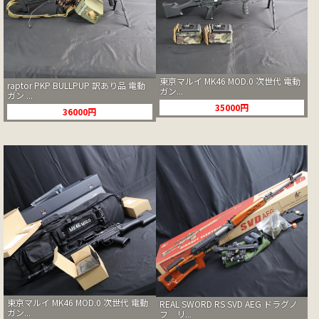
東京マルイ MK46 MOD.0 次世代 電動
raptor PKP BULLPUP 訳あり品 電動
ガン...
ガン ...
35000円
36000円
東京マルイ MK46 MOD.0 次世代 電動
REAL SWORD RS SVD AEG ドラグノ
ガン...
フ リ...