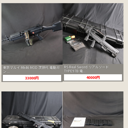
RS Real Sword リアルソード
東京マルイ Mk46 MOD 次世代 電動ガ
TYPE97B 電...
ン ...
40000円
33000円