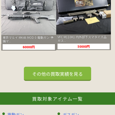
VFC M110K1 内外部下スマタイズ品
東京マルイ MK46 MOD 0 電動ガン 予
ガス...
備マ...
50000円
60000円
その他の買取実績を見る
買取対象アイテム一覧
電動ガン
ガスガン