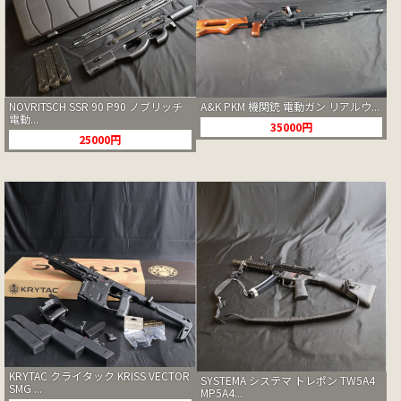
A&K PKM 機関銃 電動ガン リアルウ...
NOVRITSCH SSR 90 P90 ノブリッチ
電動...
35000円
25000円
KRYTAC クライタック KRISS VECTOR
SYSTEMA システマ トレポン TW5A4
SMG ...
MP5A4...