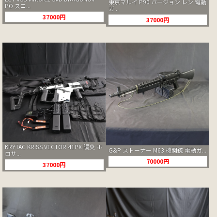
東京マルイ P90 バージョン レン 電動
PO スコ...
ガ...
37000円
37000円
KRYTAC KRISS VECTOR 41PX 陽炎 ホ
G&P ストーナー M63 機関銃 電動ガ...
ロサ...
70000円
37000円