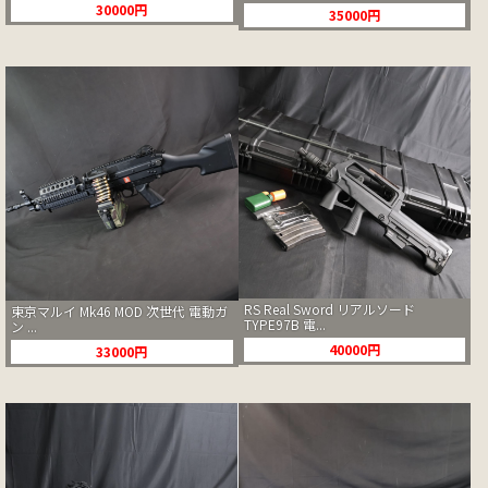
30000円
35000円
RS Real Sword リアルソード
東京マルイ Mk46 MOD 次世代 電動ガ
TYPE97B 電...
ン ...
40000円
33000円