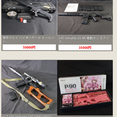
東京マルイ バイオハザード トールハ
CAT Versatile 10 AR 電動ガン エアソ
ン...
フ...
50000円
35000円
LCT VSS Vintorez SVD DRAGUNOV