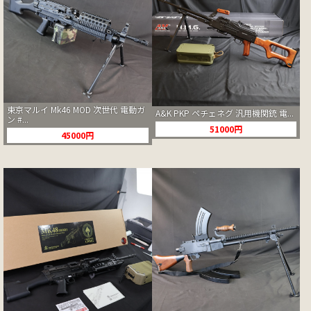
東京マルイ Mk46 MOD 次世代 電動ガ
A&K PKP ペチェネグ 汎用機関銃 電...
ン #...
51000円
45000円