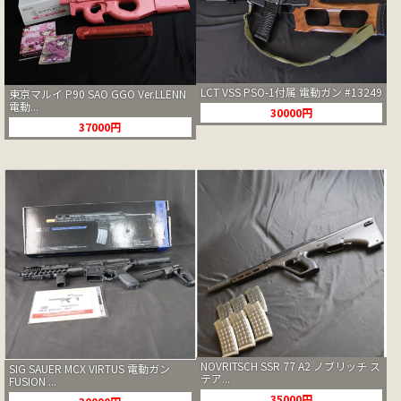
LCT VSS PSO-1付属 電動ガン #13249
東京マルイ P90 SAO GGO Ver.LLENN
電動...
30000円
37000円
NOVRITSCH SSR 77 A2 ノブリッチ ス
SIG SAUER MCX VIRTUS 電動ガン
テア...
FUSION ...
35000円