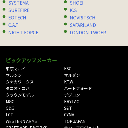
SYSTEMA
SHOEI
SUREFIRE
ICS
EOTECH
NOVRITSCH
C.A.T
SAFARILAND
NIGHT FORCE
LONDON TWOER
ピックアップメーカー
東京マルイ
KSC
マルシン
マルゼン
タナカワークス
K.T.W.
タニオ・コバ
ハートフォード
クラウンモデル
デジコン
MGC
KRYTAC
G&G
S&T
LCT
CYMA
WESTERN ARMS
TOP JAPAN
CRAFT APPLE WORKS
サン・プロジェクト