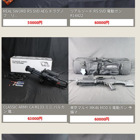
リアルソード RS SVD 電動ガン
REAL SWORD RS SVD AEG ドラグノ
#14422
フ リ...
60000円
50000円
CLASSIC ARMY CA M133 ミニ バルカ
東京マルイ MK46 MOD 0 電動ガン 予
ン 電...
備マ...
63000円
60000円