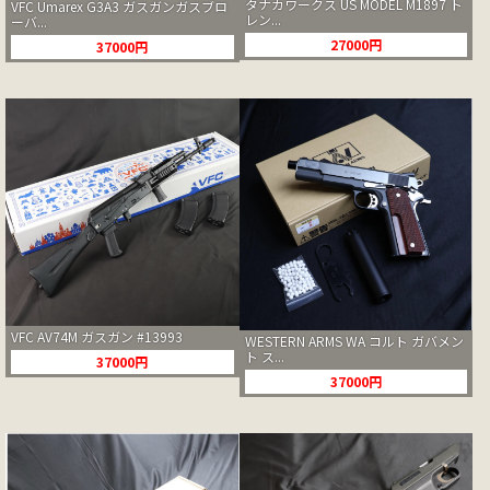
タナカワークス US MODEL M1897 ト
VFC Umarex G3A3 ガスガンガスブロ
レン...
ーバ...
27000円
37000円
VFC AV74M ガスガン #13993
WESTERN ARMS WA コルト ガバメン
ト ス...
37000円
37000円