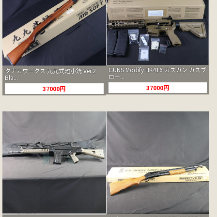
GUNS Modify HK416 ガスガン ガスブ
タナカワークス 九九式短小銃 Ver.2
ロー...
Bla...
37000円
37000円