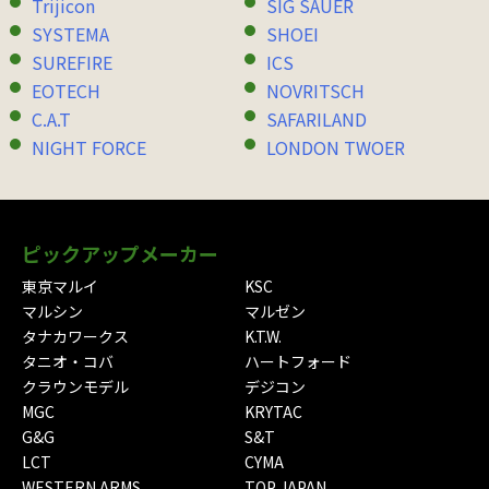
Trijicon
SIG SAUER
SYSTEMA
SHOEI
SUREFIRE
ICS
EOTECH
NOVRITSCH
C.A.T
SAFARILAND
NIGHT FORCE
LONDON TWOER
ピックアップメーカー
東京マルイ
KSC
マルシン
マルゼン
タナカワークス
K.T.W.
タニオ・コバ
ハートフォード
クラウンモデル
デジコン
MGC
KRYTAC
G&G
S&T
LCT
CYMA
WESTERN ARMS
TOP JAPAN