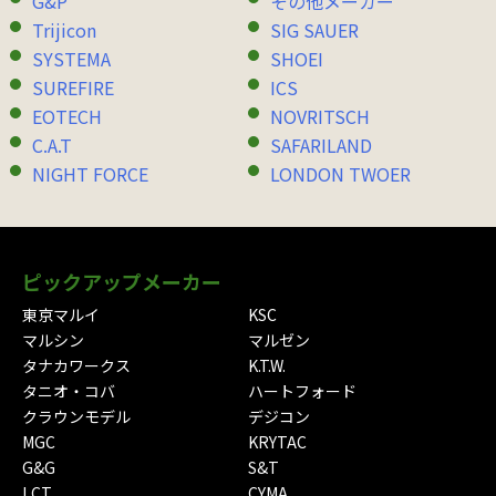
G&P
その他メーカー
Trijicon
SIG SAUER
SYSTEMA
SHOEI
SUREFIRE
ICS
EOTECH
NOVRITSCH
C.A.T
SAFARILAND
NIGHT FORCE
LONDON TWOER
ピックアップメーカー
東京マルイ
KSC
マルシン
マルゼン
タナカワークス
K.T.W.
タニオ・コバ
ハートフォード
クラウンモデル
デジコン
MGC
KRYTAC
G&G
S&T
LCT
CYMA