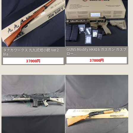
GUNS Modify HK416 ガスガン ガスブ
タナカワークス 九九式短小銃 Ver.2
ロー...
Bla...
37000円
37000円