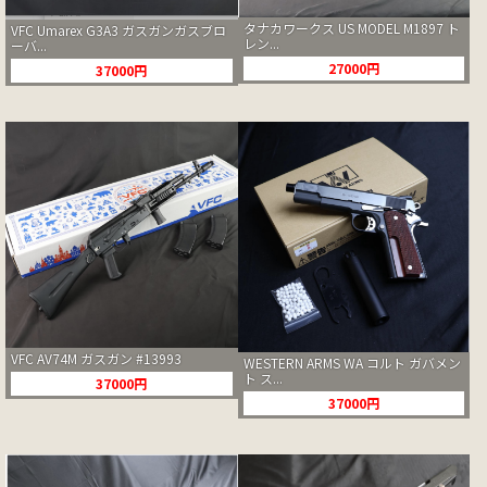
タナカワークス US MODEL M1897 ト
VFC Umarex G3A3 ガスガンガスブロ
レン...
ーバ...
27000円
37000円
VFC AV74M ガスガン #13993
WESTERN ARMS WA コルト ガバメン
ト ス...
37000円
37000円