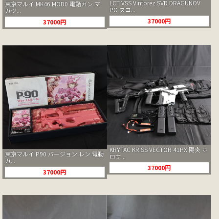
LCT VSS Vintorez SVD DRAGUNOV
東京マルイ MK46 MOD0 電動ガン マ
PO スコ...
ガジ...
37000円
37000円
KRYTAC KRISS VECTOR 41PX 陽炎 ホ
東京マルイ P90 バージョン レン 電動
ロサ...
ガ...
37000円
37000円