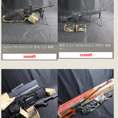
東京マルイ MK46 MOD.0 次世代 電動
raptor PKP BULLPUP 訳あり品 電動
ガン...
ガン ...
35000円
36000円