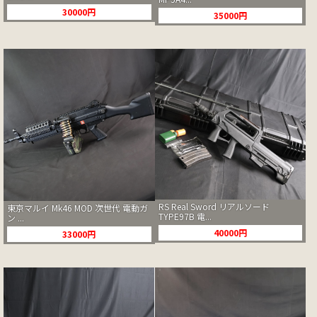
30000円
35000円
RS Real Sword リアルソード
東京マルイ Mk46 MOD 次世代 電動ガ
TYPE97B 電...
ン ...
40000円
33000円