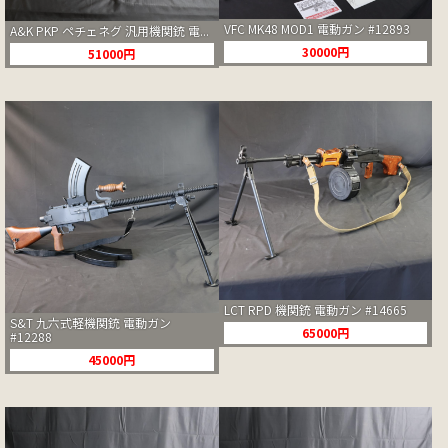
VFC MK48 MOD1 電動ガン #12893
A&K PKP ペチェネグ 汎用機関銃 電...
30000円
51000円
LCT RPD 機関銃 電動ガン #14665
S&T 九六式軽機関銃 電動ガン
65000円
#12288
45000円