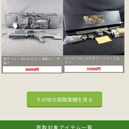
VFC M110K1 内外部下スマタイズ品
東京マルイ MK46 MOD 0 電動ガン 予
ガス...
備マ...
50000円
60000円
その他の買取実績を見る
買取対象アイテム一覧