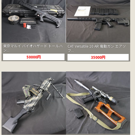
東京マルイ バイオハザード トールハ
CAT Versatile 10 AR 電動ガン エアソ
ン...
フ...
50000円
35000円