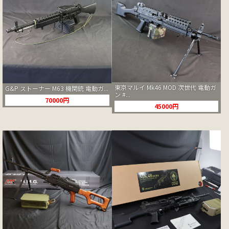
東京マルイ Mk46 MOD 次世代 電動ガ
G&P ストーナー M63 機関銃 電動ガ...
ン #...
70000円
45000円