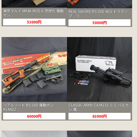
東京マルイ MK46 MOD.0 次世代 電動
REAL SWORD RS SVD AEG ドラグノ
ガン...
フ リ...
53000円
50000円
リアルソード RS SVD 電動ガン
CLASSIC ARMY CA M133 ミニ バルカ
#14422
ン 電...
60000円
63000円