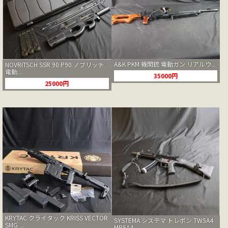
A&K PKM 機関銃 電動ガン リアルウ...
NOVRITSCH SSR 90 P90 ノブリッチ
電動...
35000円
25000円
KRYTAC クライタック KRISS VECTOR
SYSTEMA システマ トレポン TW5A4
SMG ...
MP5A4...