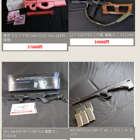
LCT VSS PSO-1付属 電動ガン #13249
東京マルイ P90 SAO GGO Ver.LLENN
電動...
30000円
37000円
NOVRITSCH SSR 77 A2 ノブリッチ ス
SIG SAUER MCX VIRTUS 電動ガン
テア...
FUSION ...