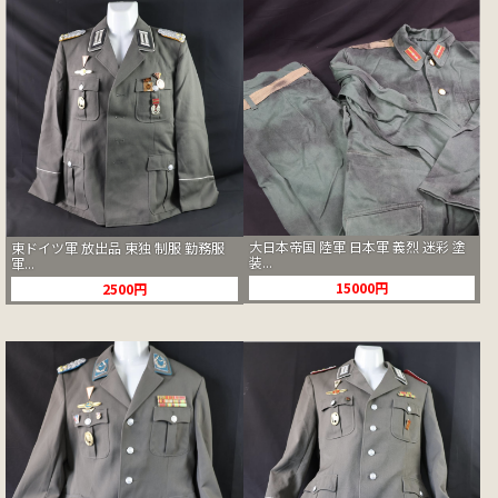
大日本帝国 陸軍 日本軍 義烈 迷彩 塗
東ドイツ軍 放出品 東独 制服 勤務服
装...
軍...
15000円
2500円