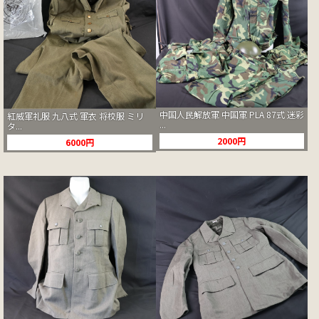
中国人民解放軍 中国軍 PLA 87式 迷彩
紅威軍礼服 九八式 軍衣 将校服 ミリ
...
タ...
2000円
6000円