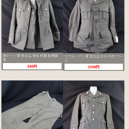
東ドイツ軍 放出品 東独 制服 勤務服
スウェーデン軍 放出品 M39 将校 ウー
軍...
ル...
500円
1500円