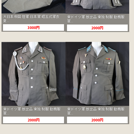
大日本帝国 陸軍 日本軍 昭五式軍衣
東ドイツ軍 放出品 東独 制服 勤務服
夏...
軍...
3000円
2000円
東ドイツ軍 放出品 東独 制服 勤務服
東ドイツ軍 放出品 東独 制服 勤務服
軍...
軍...
2000円
2000円