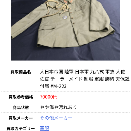
大日本帝国 陸軍 日本軍 九八式 軍衣 大佐
買取商品名
佐官 テーラーメイド 制服 軍服 飾緒 天保銭
付属 #M-223
70000円
買取参考価格
やや傷や汚れあり
商品状態
その他メーカー
買取メーカー
軍服
買取カテゴリー