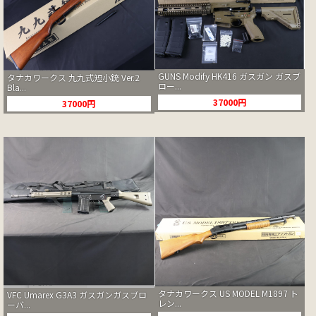
GUNS Modify HK416 ガスガン ガスブ
タナカワークス 九九式短小銃 Ver.2
ロー...
Bla...
37000円
37000円
タナカワークス US MODEL M1897 ト
VFC Umarex G3A3 ガスガンガスブロ
レン...
ーバ...