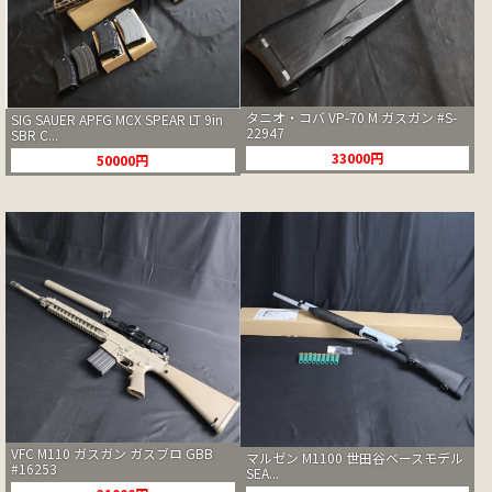
タニオ・コバ VP-70 M ガスガン #S-
SIG SAUER APFG MCX SPEAR LT 9in
22947
SBR C...
33000円
50000円
VFC M110 ガスガン ガスブロ GBB
マルゼン M1100 世田谷ベースモデル
#16253
SEA...