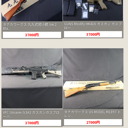
GUNS Modify HK416 ガスガン ガスブ
タナカワークス 九九式短小銃 Ver.2
ロー...
Bla...
37000円
37000円
タナカワークス US MODEL M1897 ト
VFC Umarex G3A3 ガスガンガスブロ
レン...
ーバ...
27000円
37000円