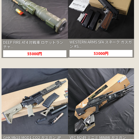
WESTERN ARMS SFA スネーク ガスガ
DEEP FIRE AT4 対戦車 ロケットラン
ン #S...
チャ...
53000円
55000円
GHK Mk18 MOD1 CO2 ガスガン JP
VFC M249 ミニミ MINIMI ガスガン