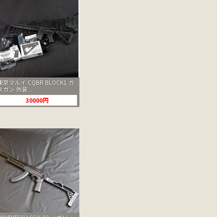
東京マルイ CQBR BLOCK1 ガ
スガン 外装...
30000円