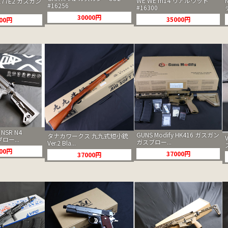
WE WE m14 リアルウッド
177E2 ガスガン
#16256
#16300
30000円
35000円
000円
 NSR N4
GUNS Modify HK416 ガスガン
タナカワークス 九九式短小銃
ロー...
ガスブロー...
Ver.2 Bla...
000円
37000円
37000円