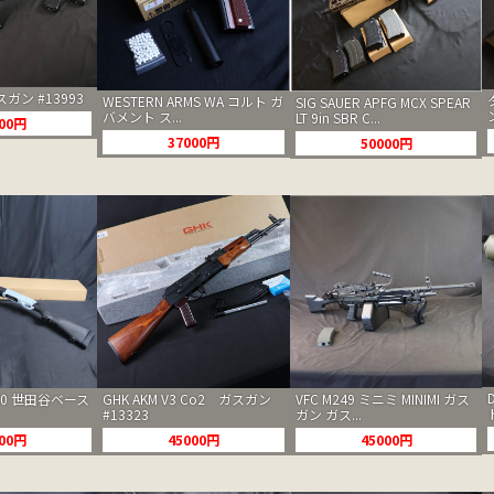
ガスガン #13993
WESTERN ARMS WA コルト ガ
SIG SAUER APFG MCX SPEAR
バメント ス...
LT 9in SBR C...
000円
37000円
50000円
GHK AKM V3 Co2 ガスガン
00 世田谷ベース
VFC M249 ミニミ MINIMI ガス
#13323
ガン ガス...
45000円
000円
45000円