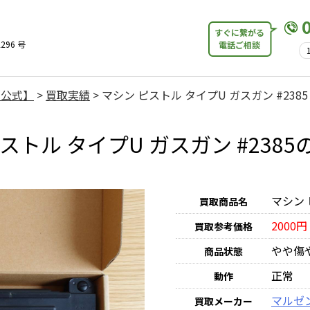
すぐに繋がる
296 号
電話ご相談
【公式】
>
買取実績
>
マシン ピストル タイプU ガスガン #2385
ストル タイプU ガスガン #238
マシン 
買取商品名
2000円
買取参考価格
やや傷
商品状態
正常
動作
マルゼ
買取メーカー