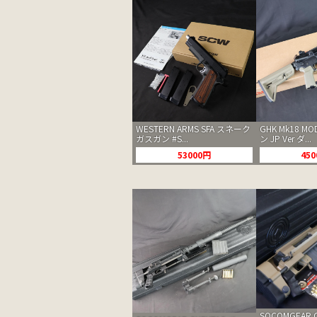
WESTERN ARMS SFA スネーク
GHK Mk18 M
ガスガン #S...
ン JP Ver ダ...
53000円
45
SOCOMGEAR C