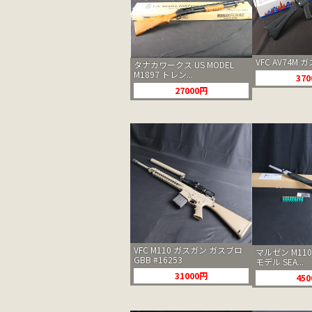
VFC AV74M 
タナカワークス US MODEL
M1897 トレン...
37
27000円
VFC M110 ガスガン ガスブロ
マルゼン M11
GBB #16253
モデル SEA...
31000円
45