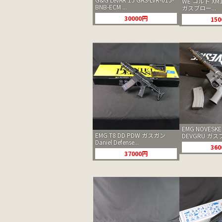
WE コルト XM
BNB-ECM ...
ガスブロー...
30000円
15
EMG NOVESKE
EMG T8 DD PDW ガスガン
DEVGRU ガスブ
Daniel Defense...
36
37000円