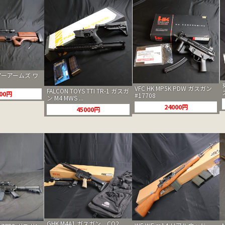
ーアームズ ワ
VFC HK MP5K PDW ガスガン
FALCON TOYS TTI TR-1 ガスガ
500円
#17708
ン M4 MWS ...
24000円
45000円
GHK M4A1 ガスガン CO2