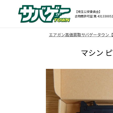
【埼玉公安委員会】
古物商許可証:第 431330052
エアガン高価買取サバゲータウン
マシン ピ