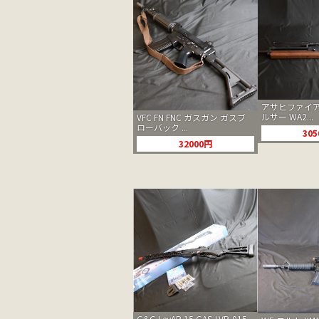
アサヒファイア
ルサー WA2...
VFC FN FNC ガスガン ガスブ
ローバック ...
30
32000円
G&G LevAR 15 GAS-LVR-015-