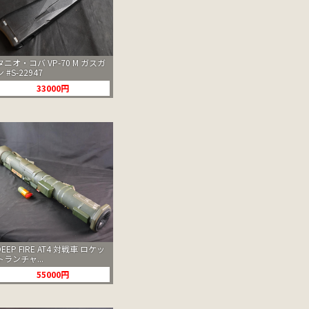
タニオ・コバ VP-70 M ガスガ
ン #S-22947
33000円
DEEP FIRE AT4 対戦車 ロケッ
トランチャ...
55000円