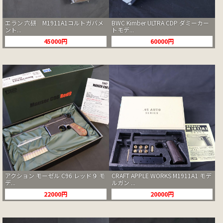
エラン 六研 M1911A1コルトガバメ
BWC Kimber ULTRA CDP ダミーカー
ント...
トモデ...
45000円
60000円
アクション モーゼル C96 レッド９ モ
CRAFT APPLE WORKS M1911A1 モデ
デ...
ルガン ...
22000円
20000円