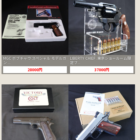
MGC ボブチャウ スペシャル モデルガ
LIBERTY CHIEF .東京ショールーム限
ン ...
定ブ...
28000円
37000円