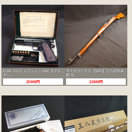
ELAN コルト レミントン UMC モデル
タナカワークス 【SMG】三八式歩兵
ガン...
銃 モ...
25000円
22000円