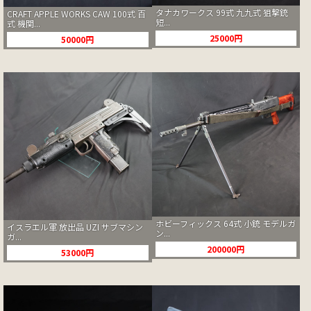
タナカワークス 99式 九九式 狙撃銃
CRAFT APPLE WORKS CAW 100式 百
短...
式 機関...
25000円
50000円
ホビーフィックス 64式 小銃 モデルガ
イスラエル軍 放出品 UZI サブマシン
ン...
ガ...
200000円
53000円