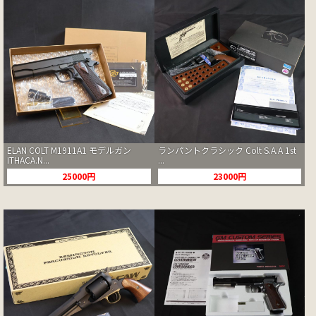
ELAN COLT M1911A1 モデルガン
ランパントクラシック Colt S.A.A 1st
ITHACA.N...
...
25000円
23000円