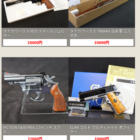
タナカワークス M29 スチールジュピ
タナカワークス TANAKA 日本軍 三八
ター...
式歩...
30000円
30000円
A!CTION S&W M66 2.5インチ スク
ELAN コルト ウルティメイト オフィ
エ...
サー...
22000円
30000円